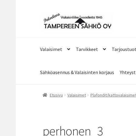
Siirry
Siirry
navigointiin
sisältöön
Valaisimet
Tarvikkeet
Tarjoustuo
Sähköasennus & Valaisinten korjaus
Yhteyst
Etusivu
Valaisimet
Plafondit/kattovalaisime
perhonen_3