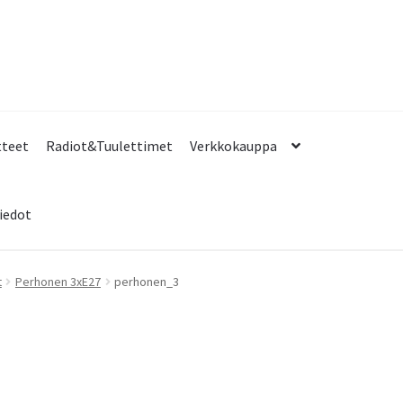
tteet
Radiot&Tuulettimet
Verkkokauppa
iedot
t
Perhonen 3xE27
perhonen_3