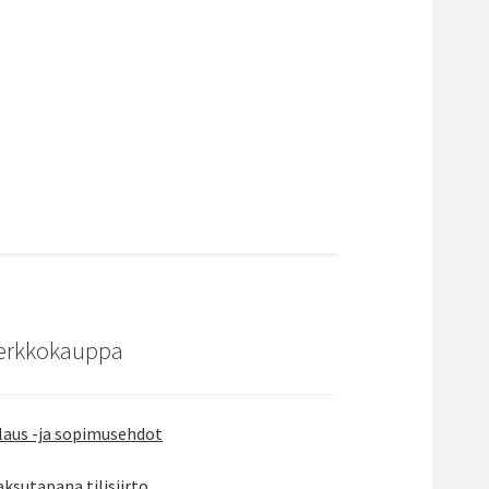
erkkokauppa
laus -ja sopimusehdot
ksutapana tilisiirto