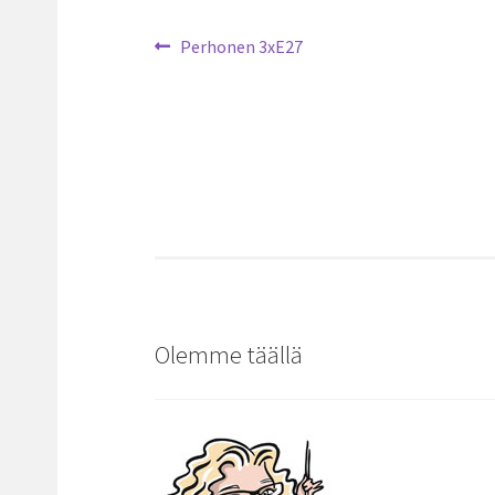
Artikkelien
Edellinen
Perhonen 3xE27
artikkeli
selaus
Olemme täällä