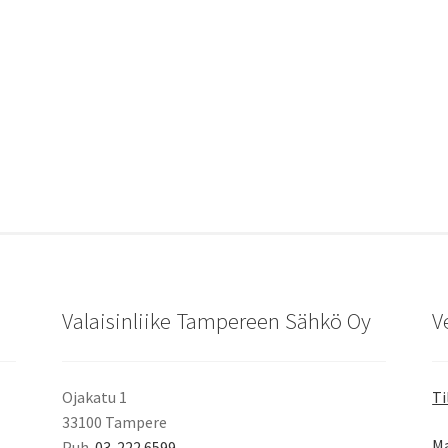
Valaisinliike Tampereen Sähkö Oy
V
Ojakatu 1
Ti
33100 Tampere
Ma
Puh.
03-222 6599