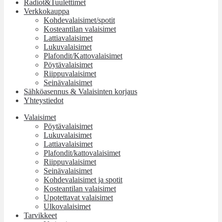
Radiot&Tuulettimet
Verkkokauppa
Kohdevalaisimet/spotit
Kosteantilan valaisimet
Lattiavalaisimet
Lukuvalaisimet
Plafondit/Kattovalaisimet
Pöytävalaisimet
Riippuvalaisimet
Seinävalaisimet
Sähköasennus & Valaisinten korjaus
Yhteystiedot
Valaisimet
Pöytävalaisimet
Lukuvalaisimet
Lattiavalaisimet
Plafondit/kattovalaisimet
Riippuvalaisimet
Seinävalaisimet
Kohdevalaisimet ja spotit
Kosteantilan valaisimet
Upotettavat valaisimet
Ulkovalaisimet
Tarvikkeet