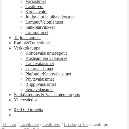
Varjostimet
Lasikuvut
Koristevalot
Jouluvalot ja pihavalosarjat
Lamput/Valonlähteet
Sähkötarvikkeet
Lämmittimet
Tarjoustuotteet
Radiot&Tuulettimet
Verkkokauppa
Kohdevalaisimet/spotit
Kosteantilan valaisimet
Lattiavalaisimet
Lukuvalaisimet
Plafondit/Kattovalaisimet
Pöytävalaisimet
Riippuvalaisimet
Seinävalaisimet
Sähköasennus & Valaisinten korjaus
Yhteystiedot
0,00
€
0 tuotetta
Etusivu
/
Tarvikkeet
/
Lasikuvut
/
Lasikupu 10.
/
Lasikupu