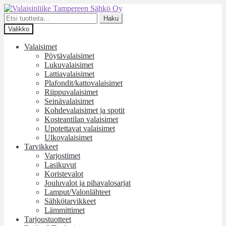
Siirry
Siirry
navigointiin
sisältöön
Etsi:
Haku
Valikko
Valaisimet
Pöytävalaisimet
Lukuvalaisimet
Lattiavalaisimet
Plafondit/kattovalaisimet
Riippuvalaisimet
Seinävalaisimet
Kohdevalaisimet ja spotit
Kosteantilan valaisimet
Upotettavat valaisimet
Ulkovalaisimet
Tarvikkeet
Varjostimet
Lasikuvut
Koristevalot
Jouluvalot ja pihavalosarjat
Lamput/Valonlähteet
Sähkötarvikkeet
Lämmittimet
Tarjoustuotteet