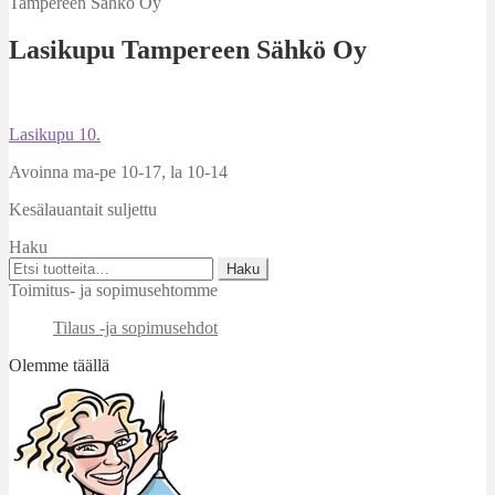
Tampereen Sähkö Oy
Lasikupu Tampereen Sähkö Oy
Artikkelien
Edellinen
Lasikupu 10.
artikkeli
selaus
Avoinna ma-pe 10-17
,
la 10-14
Kesälauantait suljettu
Haku
Etsi:
Haku
Toimitus- ja sopimusehtomme
Tilaus -ja sopimusehdot
Olemme täällä