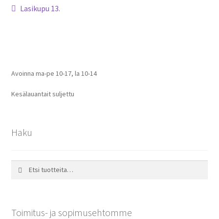
Artikkelien
Edellinen
Lasikupu 13.
artikkeli
selaus
Avoinna ma-pe 10-17
,
la 10-14
Kesälauantait suljettu
Haku
Etsi:
Haku
Toimitus- ja sopimusehtomme