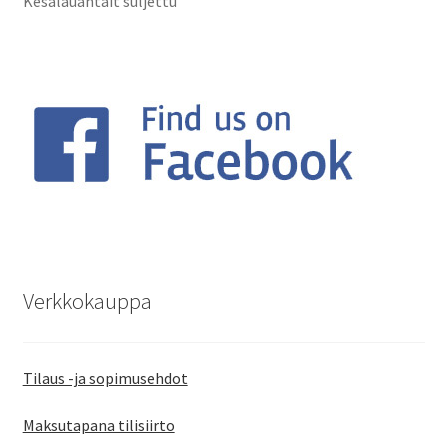
Kesälauantait suljettu
Verkkokauppa
Tilaus -ja sopimusehdot
Maksutapana tilisiirto