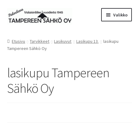
Siirry
Siirry
Valikko
navigointiin
sisältöön
Laajen
Valaisimet
alemm
Etusivu
Tarvikkeet
Lasikuvut
Lasikupu 13.
lasikupu
tason
Laajen
Tampereen Sähkö Oy
Tarvikkeet
valikko
alemm
tason
Tarjoustuotteet
lasikupu Tampereen
valikko
Radiot&Tuulettimet
Sähkö Oy
Laajen
Verkkokauppa
alemm
tason
Sähköasennus & Valaisinten korjaus
valikko
Yhteystiedot