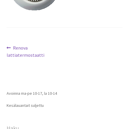
Artikkelien
Edellinen
Renova
artikkeli
lattiatermostaatti
selaus
Avoinna ma-pe 10-17
,
la 10-14
Kesälauantait suljettu
Haku