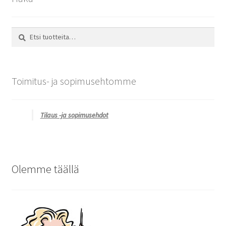
Etsi:
Haku
Toimitus- ja sopimusehtomme
Tilaus -ja sopimusehdot
Olemme täällä