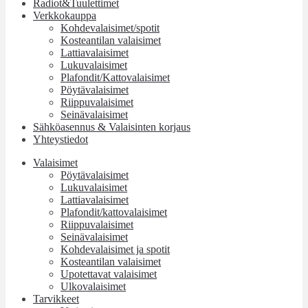
Radiot&Tuulettimet
Verkkokauppa
Kohdevalaisimet/spotit
Kosteantilan valaisimet
Lattiavalaisimet
Lukuvalaisimet
Plafondit/Kattovalaisimet
Pöytävalaisimet
Riippuvalaisimet
Seinävalaisimet
Sähköasennus & Valaisinten korjaus
Yhteystiedot
Valaisimet
Pöytävalaisimet
Lukuvalaisimet
Lattiavalaisimet
Plafondit/kattovalaisimet
Riippuvalaisimet
Seinävalaisimet
Kohdevalaisimet ja spotit
Kosteantilan valaisimet
Upotettavat valaisimet
Ulkovalaisimet
Tarvikkeet