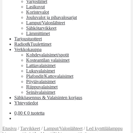
Varjostimet
Lasikuvut
Koristevalot
Jouluvalot ja pihavalosarjat
Lamput/Valonlähteet
Sähkötarvikkeet
Lämmittimet
Tarjoustuotteet
Radiot&Tuulettimet
Verkkokauppa
Kohdevalaisimet/spotit
Kosteantilan valaisimet
Lattiavalaisimet
Lukuvalaisimet
Plafondit/Kattovalaisimet
Pöytävalaisimet
Riippuvalaisimet
Seinävalaisimet
Sähköasennus & Valaisinten korjaus
Yhteystiedot
0,00
€
0 tuotetta
Etusivu
/
Tarvikkeet
/
Lamput/Valonlähteet
/
Led kynttilälamppu