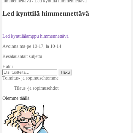
himmennettävä
/
Led kynttilä himmennettävä
Led kynttilä himmennettävä
Artikkelien
Edellinen
Led kynttilälamppu himmennettävä
artikkeli
selaus
Avoinna ma-pe 10-17
,
la 10-14
Kesälauantait suljettu
Haku
Etsi:
Haku
Toimitus- ja sopimusehtomme
Tilaus -ja sopimusehdot
Olemme täällä