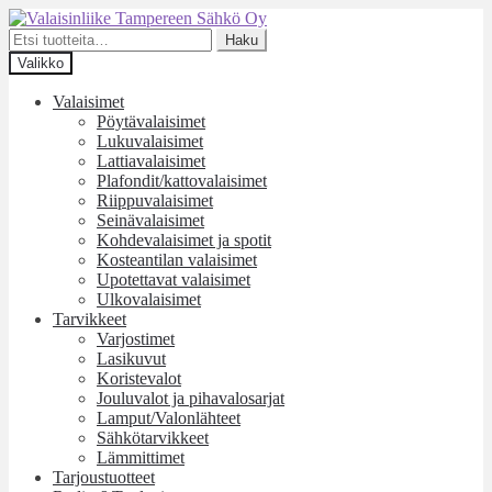
Siirry
Siirry
navigointiin
sisältöön
Etsi:
Haku
Valikko
Valaisimet
Pöytävalaisimet
Lukuvalaisimet
Lattiavalaisimet
Plafondit/kattovalaisimet
Riippuvalaisimet
Seinävalaisimet
Kohdevalaisimet ja spotit
Kosteantilan valaisimet
Upotettavat valaisimet
Ulkovalaisimet
Tarvikkeet
Varjostimet
Lasikuvut
Koristevalot
Jouluvalot ja pihavalosarjat
Lamput/Valonlähteet
Sähkötarvikkeet
Lämmittimet
Tarjoustuotteet