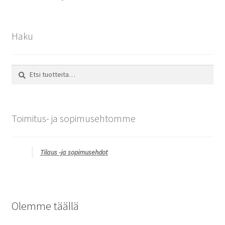
Haku
Etsi:
Haku
Toimitus- ja sopimusehtomme
Tilaus -ja sopimusehdot
Olemme täällä