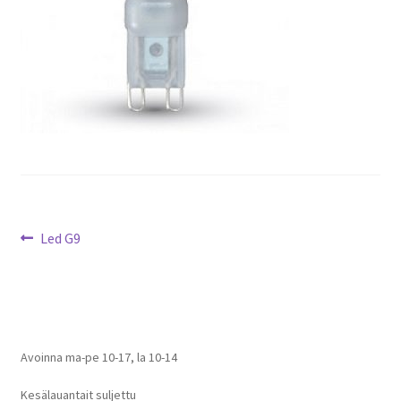
Artikkelien
Edellinen
Led G9
artikkeli
selaus
Avoinna ma-pe 10-17
,
la 10-14
Kesälauantait suljettu