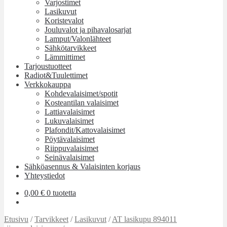
Varjostimet
Lasikuvut
Koristevalot
Jouluvalot ja pihavalosarjat
Lamput/Valonlähteet
Sähkötarvikkeet
Lämmittimet
Tarjoustuotteet
Radiot&Tuulettimet
Verkkokauppa
Kohdevalaisimet/spotit
Kosteantilan valaisimet
Lattiavalaisimet
Lukuvalaisimet
Plafondit/Kattovalaisimet
Pöytävalaisimet
Riippuvalaisimet
Seinävalaisimet
Sähköasennus & Valaisinten korjaus
Yhteystiedot
0,00
€
0 tuotetta
Etusivu
/
Tarvikkeet
/
Lasikuvut
/
AT lasikupu 894011