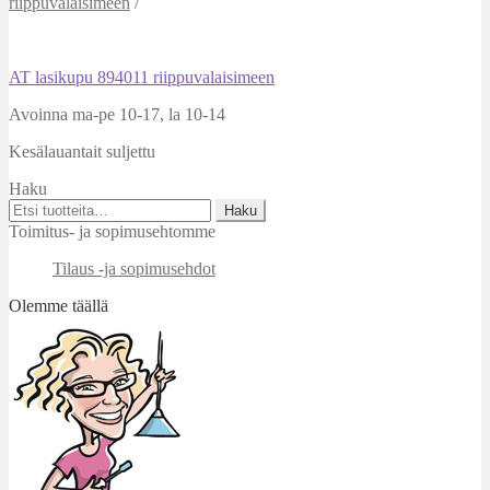
riippuvalaisimeen
/
Artikkelien
Edellinen
AT lasikupu 894011 riippuvalaisimeen
artikkeli
selaus
Avoinna ma-pe 10-17
,
la 10-14
Kesälauantait suljettu
Haku
Etsi:
Haku
Toimitus- ja sopimusehtomme
Tilaus -ja sopimusehdot
Olemme täällä