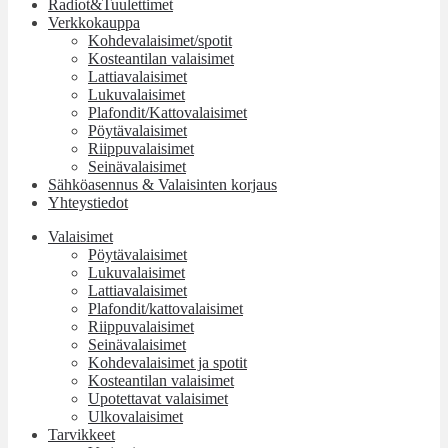
Radiot&Tuulettimet
Verkkokauppa
Kohdevalaisimet/spotit
Kosteantilan valaisimet
Lattiavalaisimet
Lukuvalaisimet
Plafondit/Kattovalaisimet
Pöytävalaisimet
Riippuvalaisimet
Seinävalaisimet
Sähköasennus & Valaisinten korjaus
Yhteystiedot
Valaisimet
Pöytävalaisimet
Lukuvalaisimet
Lattiavalaisimet
Plafondit/kattovalaisimet
Riippuvalaisimet
Seinävalaisimet
Kohdevalaisimet ja spotit
Kosteantilan valaisimet
Upotettavat valaisimet
Ulkovalaisimet
Tarvikkeet