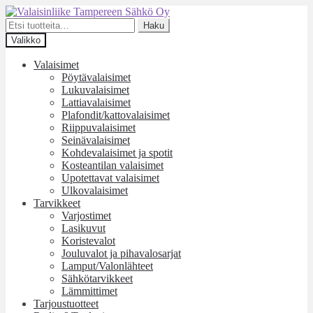
Siirry
Siirry
navigointiin
sisältöön
Etsi:
Haku
Valikko
Valaisimet
Pöytävalaisimet
Lukuvalaisimet
Lattiavalaisimet
Plafondit/kattovalaisimet
Riippuvalaisimet
Seinävalaisimet
Kohdevalaisimet ja spotit
Kosteantilan valaisimet
Upotettavat valaisimet
Ulkovalaisimet
Tarvikkeet
Varjostimet
Lasikuvut
Koristevalot
Jouluvalot ja pihavalosarjat
Lamput/Valonlähteet
Sähkötarvikkeet
Lämmittimet
Tarjoustuotteet