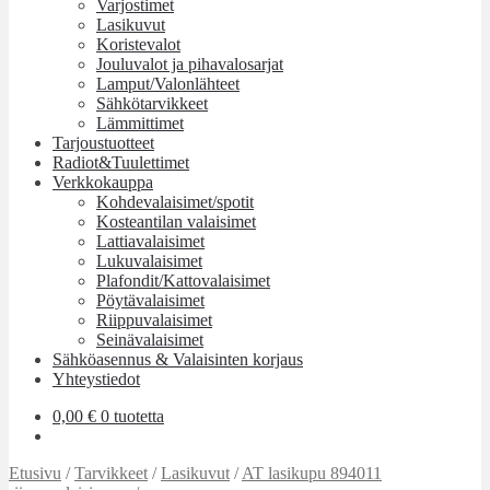
Varjostimet
Lasikuvut
Koristevalot
Jouluvalot ja pihavalosarjat
Lamput/Valonlähteet
Sähkötarvikkeet
Lämmittimet
Tarjoustuotteet
Radiot&Tuulettimet
Verkkokauppa
Kohdevalaisimet/spotit
Kosteantilan valaisimet
Lattiavalaisimet
Lukuvalaisimet
Plafondit/Kattovalaisimet
Pöytävalaisimet
Riippuvalaisimet
Seinävalaisimet
Sähköasennus & Valaisinten korjaus
Yhteystiedot
0,00
€
0 tuotetta
Etusivu
/
Tarvikkeet
/
Lasikuvut
/
AT lasikupu 894011