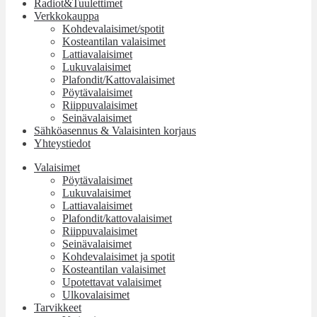
Radiot&Tuulettimet
Verkkokauppa
Kohdevalaisimet/spotit
Kosteantilan valaisimet
Lattiavalaisimet
Lukuvalaisimet
Plafondit/Kattovalaisimet
Pöytävalaisimet
Riippuvalaisimet
Seinävalaisimet
Sähköasennus & Valaisinten korjaus
Yhteystiedot
Valaisimet
Pöytävalaisimet
Lukuvalaisimet
Lattiavalaisimet
Plafondit/kattovalaisimet
Riippuvalaisimet
Seinävalaisimet
Kohdevalaisimet ja spotit
Kosteantilan valaisimet
Upotettavat valaisimet
Ulkovalaisimet
Tarvikkeet