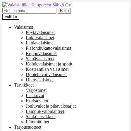
Siirry
Siirry
navigointiin
sisältöön
Etsi:
Haku
Valikko
Valaisimet
Pöytävalaisimet
Lukuvalaisimet
Lattiavalaisimet
Plafondit/kattovalaisimet
Riippuvalaisimet
Seinävalaisimet
Kohdevalaisimet ja spotit
Kosteantilan valaisimet
Upotettavat valaisimet
Ulkovalaisimet
Tarvikkeet
Varjostimet
Lasikuvut
Koristevalot
Jouluvalot ja pihavalosarjat
Lamput/Valonlähteet
Sähkötarvikkeet
Lämmittimet
Tarjoustuotteet