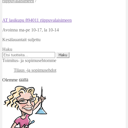
riippuvalaisimeen
/
Artikkelien
Edellinen
AT lasikupu 894011 riippuvalaisimeen
artikkeli
selaus
Avoinna ma-pe 10-17
,
la 10-14
Kesälauantait suljettu
Haku
Etsi:
Haku
Toimitus- ja sopimusehtomme
Tilaus -ja sopimusehdot
Olemme täällä