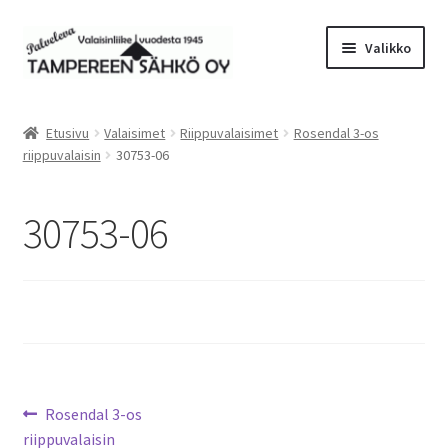
Siirry
Siirry
Valikko
navigointiin
sisältöön
Laajen
Valaisimet
alemm
Etusivu
Valaisimet
Riippuvalaisimet
Rosendal 3-os
tason
Laajen
riippuvalaisin
30753-06
Tarvikkeet
valikko
alemm
tason
Tarjoustuotteet
30753-06
valikko
Radiot&Tuulettimet
Laajen
Verkkokauppa
alemm
tason
Sähköasennus & Valaisinten korjaus
valikko
Artikkelien
Edellinen
Rosendal 3-os
Yhteystiedot
artikkeli
riippuvalaisin