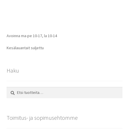
selaus
Avoinna ma-pe 10-17
,
la 10-14
Kesälauantait suljettu
Haku
Etsi:
Haku
Toimitus- ja sopimusehtomme