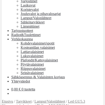
Varjostimet
Lasikuvut
Koristevalot
Jouluvalot ja pihavalosarjat
Lamput/Valonlähteet
Sähkötarvikkeet
Lämmittimet
Tarjoustuotteet
Radiot&Tuulettimet
Verkkokauppa
Kohdevalaisimet/spotit
Kosteantilan valaisimet
Lattiavalaisimet
Lukuvalaisimet
Plafondit/Kattovalaisimet
Pöytävalaisimet
Riippuvalaisimet
Seinävalaisimet
Sähköasennus & Valaisinten korjaus
Yhteystiedot
0,00
€
0 tuotetta
Etusivu
/
Tarvikkeet
/
Lamput/Valonlähteet
/
Led GU5.3