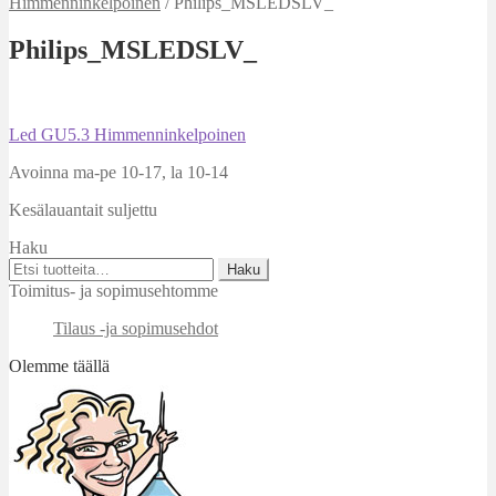
Himmenninkelpoinen
/
Philips_MSLEDSLV_
Philips_MSLEDSLV_
Artikkelien
Edellinen
Led GU5.3 Himmenninkelpoinen
artikkeli
selaus
Avoinna ma-pe 10-17
,
la 10-14
Kesälauantait suljettu
Haku
Etsi:
Haku
Toimitus- ja sopimusehtomme
Tilaus -ja sopimusehdot
Olemme täällä