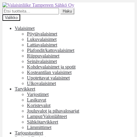
Siirry
Siirry
navigointiin
sisältöön
Etsi:
Haku
Valikko
Valaisimet
Pöytävalaisimet
Lukuvalaisimet
Lattiavalaisimet
Plafondit/kattovalaisimet
Riippuvalaisimet
Seinävalaisimet
Kohdevalaisimet ja spotit
Kosteantilan valaisimet
Upotettavat valaisimet
Ulkovalaisimet
Tarvikkeet
Varjostimet
Lasikuvut
Koristevalot
Jouluvalot ja pihavalosarjat
Lamput/Valonlähteet
Sähkötarvikkeet
Lämmittimet
Tarjoustuotteet