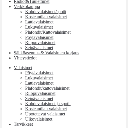
Radiot&Tuulettimet
Verkkokauppa
Kohdevalaisimet/spotit
Kosteantilan valaisimet
Lattiavalaisimet
Lukuvalaisimet
Plafondit/Kattovalaisimet
Pöytävalaisimet
Riippuvalaisimet
Seinävalaisimet
Sähköasennus & Valaisinten korjaus
Yhteystiedot
Valaisimet
Pöytävalaisimet
Lukuvalaisimet
Lattiavalaisimet
Plafondit/kattovalaisimet
Riippuvalaisimet
Seinävalaisimet
Kohdevalaisimet ja spotit
Kosteantilan valaisimet
Upotettavat valaisimet
Ulkovalaisimet
Tarvikkeet