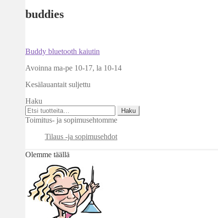
buddies
Artikkelien
Edellinen
Buddy bluetooth kaiutin
artikkeli
selaus
Avoinna ma-pe 10-17
,
la 10-14
Kesälauantait suljettu
Haku
Etsi:
Haku
Toimitus- ja sopimusehtomme
Tilaus -ja sopimusehdot
Olemme täällä