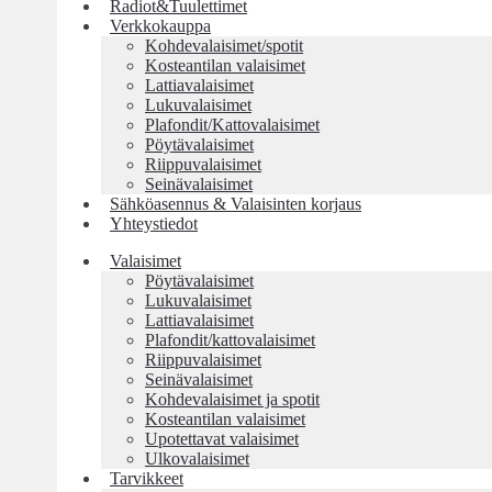
Radiot&Tuulettimet
Verkkokauppa
Kohdevalaisimet/spotit
Kosteantilan valaisimet
Lattiavalaisimet
Lukuvalaisimet
Plafondit/Kattovalaisimet
Pöytävalaisimet
Riippuvalaisimet
Seinävalaisimet
Sähköasennus & Valaisinten korjaus
Yhteystiedot
Valaisimet
Pöytävalaisimet
Lukuvalaisimet
Lattiavalaisimet
Plafondit/kattovalaisimet
Riippuvalaisimet
Seinävalaisimet
Kohdevalaisimet ja spotit
Kosteantilan valaisimet
Upotettavat valaisimet
Ulkovalaisimet
Tarvikkeet