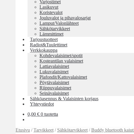
Varjostimet
Lasikuvut
Koristevalot
Jouluvalot ja pihavalosarjat
Lamput/Valonlähteet
Sähkötarvikkeet
Lämmittimet
Tarjoustuotteet
Radiot&Tuulettimet
Verkkokauppa
Kohdevalaisimet/spotit
Kosteantilan valaisimet
Lattiavalaisimet
Lukuvalaisimet
Plafondit/Kattovalaisimet
Pöytävalaisimet
Riippuvalaisimet
Seinävalaisimet
Sähköasennus & Valaisinten korjaus
Yhteystiedot
0,00
€
0 tuotetta
Etusivu
/
Tarvikkeet
/
Sähkötarvikkeet
/
Buddy bluetooth kaiut