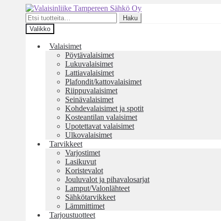
Siirry
Siirry
navigointiin
sisältöön
Etsi:
Haku
Valikko
Valaisimet
Pöytävalaisimet
Lukuvalaisimet
Lattiavalaisimet
Plafondit/kattovalaisimet
Riippuvalaisimet
Seinävalaisimet
Kohdevalaisimet ja spotit
Kosteantilan valaisimet
Upotettavat valaisimet
Ulkovalaisimet
Tarvikkeet
Varjostimet
Lasikuvut
Koristevalot
Jouluvalot ja pihavalosarjat
Lamput/Valonlähteet
Sähkötarvikkeet
Lämmittimet
Tarjoustuotteet