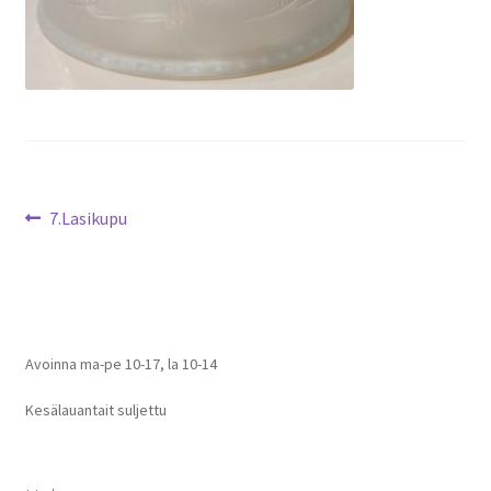
Artikkelien
Edellinen
7.Lasikupu
artikkeli
selaus
Avoinna ma-pe 10-17
,
la 10-14
Kesälauantait suljettu