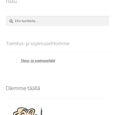
Haku
Etsi:
Haku
Toimitus- ja sopimusehtomme
Tilaus -ja sopimusehdot
Olemme täällä