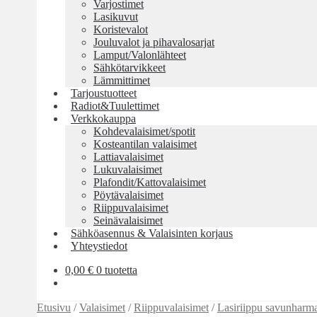
Varjostimet
Lasikuvut
Koristevalot
Jouluvalot ja pihavalosarjat
Lamput/Valonlähteet
Sähkötarvikkeet
Lämmittimet
Tarjoustuotteet
Radiot&Tuulettimet
Verkkokauppa
Kohdevalaisimet/spotit
Kosteantilan valaisimet
Lattiavalaisimet
Lukuvalaisimet
Plafondit/Kattovalaisimet
Pöytävalaisimet
Riippuvalaisimet
Seinävalaisimet
Sähköasennus & Valaisinten korjaus
Yhteystiedot
0,00
€
0 tuotetta
Etusivu
/
Valaisimet
/
Riippuvalaisimet
/
Lasiriippu savunharm