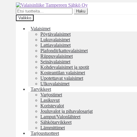
Siirry
Siirry
navigointiin
sisältöön
Etsi:
Haku
Valikko
Valaisimet
Pöytävalaisimet
Lukuvalaisimet
Lattiavalaisimet
Plafondit/kattovalaisimet
Riippuvalaisimet
Seinävalaisimet
Kohdevalaisimet ja spotit
Kosteantilan valaisimet
Upotettavat valaisimet
Ulkovalaisimet
Tarvikkeet
Varjostimet
Lasikuvut
Koristevalot
Jouluvalot ja pihavalosarjat
Lamput/Valonlähteet
Sähkötarvikkeet
Lämmittimet
Tarjoustuotteet