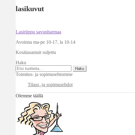
lasikuvut
Artikkelien
Edellinen
Lasiriippu savunharmaa
artikkeli
selaus
Avoinna ma-pe 10-17
,
la 10-14
Kesälauantait suljettu
Haku
Etsi:
Haku
Toimitus- ja sopimusehtomme
Tilaus -ja sopimusehdot
Olemme täällä