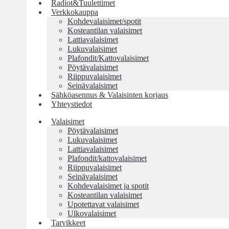
Radiot&Tuulettimet
Verkkokauppa
Kohdevalaisimet/spotit
Kosteantilan valaisimet
Lattiavalaisimet
Lukuvalaisimet
Plafondit/Kattovalaisimet
Pöytävalaisimet
Riippuvalaisimet
Seinävalaisimet
Sähköasennus & Valaisinten korjaus
Yhteystiedot
Valaisimet
Pöytävalaisimet
Lukuvalaisimet
Lattiavalaisimet
Plafondit/kattovalaisimet
Riippuvalaisimet
Seinävalaisimet
Kohdevalaisimet ja spotit
Kosteantilan valaisimet
Upotettavat valaisimet
Ulkovalaisimet
Tarvikkeet