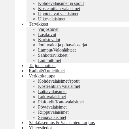
Kohdevalaisimet ja spotit
Kosteantilan valaisimet
Upotettavat valaisimet
Ulkovalaisimet
Tarvikkeet
Varjostimet
Lasikuvut
Koristevalot
Jouluvalot ja pihavalosarjat
Lamput/Valonlähteet
Sähkötarvikkeet
Lämmittimet
Tarjoustuotteet
Radiot&Tuulettimet
Verkkokauppa
Kohdevalaisimet/spotit
Kosteantilan valaisimet
Lattiavalaisimet
Lukuvalaisimet
Plafondit/Kattovalaisimet
Pöytävalaisimet
Riippuvalaisimet
Seinävalaisimet
Sähköasennus & Valaisinten korjaus
Yhteystiedot