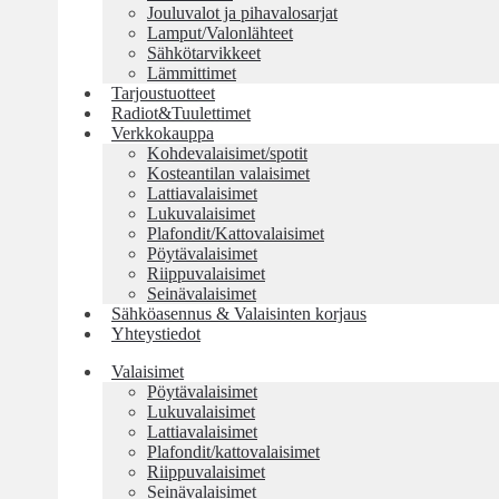
Jouluvalot ja pihavalosarjat
Lamput/Valonlähteet
Sähkötarvikkeet
Lämmittimet
Tarjoustuotteet
Radiot&Tuulettimet
Verkkokauppa
Kohdevalaisimet/spotit
Kosteantilan valaisimet
Lattiavalaisimet
Lukuvalaisimet
Plafondit/Kattovalaisimet
Pöytävalaisimet
Riippuvalaisimet
Seinävalaisimet
Sähköasennus & Valaisinten korjaus
Yhteystiedot
Valaisimet
Pöytävalaisimet
Lukuvalaisimet
Lattiavalaisimet
Plafondit/kattovalaisimet
Riippuvalaisimet
Seinävalaisimet