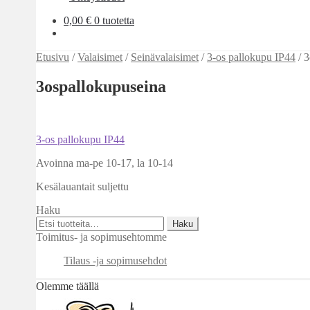
0,00
€
0 tuotetta
Etusivu
/
Valaisimet
/
Seinävalaisimet
/
3-os pallokupu IP44
/
3
3ospallokupuseina
Artikkelien
Edellinen
3-os pallokupu IP44
artikkeli
selaus
Avoinna ma-pe 10-17
,
la 10-14
Kesälauantait suljettu
Haku
Etsi:
Haku
Toimitus- ja sopimusehtomme
Tilaus -ja sopimusehdot
Olemme täällä