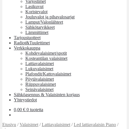
Varjostimet
Lasikuvut
Koristevalot
Jouluvalot ja pihavalosarjat
Lamput/Valonlähteet
Sähkötarvikkeet
Lämmittimet
Tarjoustuotteet
Radiot&Tuulettimet
Verkkokauppa
Kohdevalaisimet/spotit
Kosteantilan valaisimet
Lattiavalaisimet
Lukuvalaisimet
Plafondit/Kattovalaisimet
Pöytävalaisimet
Riippuvalaisimet
Seinävalaisimet
Sähköasennus & Valaisinten korjaus
Yhteystiedot
0,00
€
0 tuotetta
Etusivu
/
Valaisimet
/
Lattiavalaisimet
/
Led lattiavalaisin Piano
/