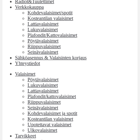
Radiot&Tuulettimet
Verkkokauppa
Kohdevalaisimet/spotit
Kosteantilan valaisimet
Lattiavalaisimet
Lukuvalaisimet
Plafondit/Kattovalaisimet
Pöytävalaisimet
Riippuvalaisimet
Seinävalaisimet
Sähköasennus & Valaisinten korjaus
Yhteystiedot
Valaisimet
Pöytävalaisimet
Lukuvalaisimet
Lattiavalaisimet
Plafondit/kattovalaisimet
Riippuvalaisimet
Seinävalaisimet
Kohdevalaisimet ja spotit
Kosteantilan valaisimet
Upotettavat valaisimet
Ulkovalaisimet
Tarvikkeet