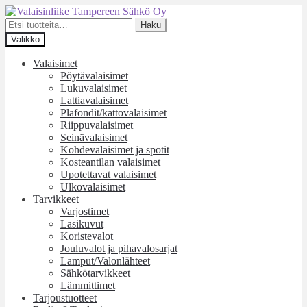
Siirry
Siirry
navigointiin
sisältöön
Etsi:
Haku
Valikko
Valaisimet
Pöytävalaisimet
Lukuvalaisimet
Lattiavalaisimet
Plafondit/kattovalaisimet
Riippuvalaisimet
Seinävalaisimet
Kohdevalaisimet ja spotit
Kosteantilan valaisimet
Upotettavat valaisimet
Ulkovalaisimet
Tarvikkeet
Varjostimet
Lasikuvut
Koristevalot
Jouluvalot ja pihavalosarjat
Lamput/Valonlähteet
Sähkötarvikkeet
Lämmittimet
Tarjoustuotteet