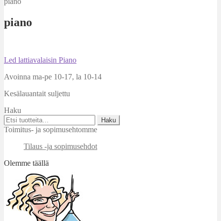
piano
piano
Artikkelien
Edellinen
Led lattiavalaisin Piano
artikkeli
selaus
Avoinna ma-pe 10-17
,
la 10-14
Kesälauantait suljettu
Haku
Etsi:
Haku
Toimitus- ja sopimusehtomme
Tilaus -ja sopimusehdot
Olemme täällä