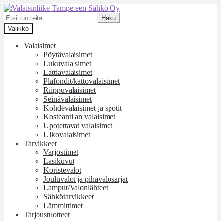
Siirry
Siirry
navigointiin
sisältöön
Etsi:
Haku
Valikko
Valaisimet
Pöytävalaisimet
Lukuvalaisimet
Lattiavalaisimet
Plafondit/kattovalaisimet
Riippuvalaisimet
Seinävalaisimet
Kohdevalaisimet ja spotit
Kosteantilan valaisimet
Upotettavat valaisimet
Ulkovalaisimet
Tarvikkeet
Varjostimet
Lasikuvut
Koristevalot
Jouluvalot ja pihavalosarjat
Lamput/Valonlähteet
Sähkötarvikkeet
Lämmittimet
Tarjoustuotteet