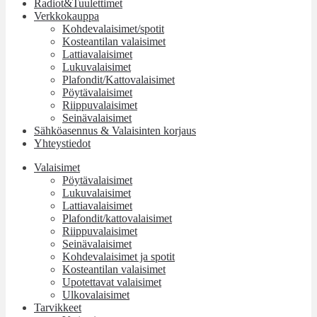
Radiot&Tuulettimet
Verkkokauppa
Kohdevalaisimet/spotit
Kosteantilan valaisimet
Lattiavalaisimet
Lukuvalaisimet
Plafondit/Kattovalaisimet
Pöytävalaisimet
Riippuvalaisimet
Seinävalaisimet
Sähköasennus & Valaisinten korjaus
Yhteystiedot
Valaisimet
Pöytävalaisimet
Lukuvalaisimet
Lattiavalaisimet
Plafondit/kattovalaisimet
Riippuvalaisimet
Seinävalaisimet
Kohdevalaisimet ja spotit
Kosteantilan valaisimet
Upotettavat valaisimet
Ulkovalaisimet
Tarvikkeet