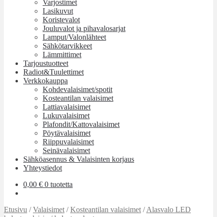
Varjostimet
Lasikuvut
Koristevalot
Jouluvalot ja pihavalosarjat
Lamput/Valonlähteet
Sähkötarvikkeet
Lämmittimet
Tarjoustuotteet
Radiot&Tuulettimet
Verkkokauppa
Kohdevalaisimet/spotit
Kosteantilan valaisimet
Lattiavalaisimet
Lukuvalaisimet
Plafondit/Kattovalaisimet
Pöytävalaisimet
Riippuvalaisimet
Seinävalaisimet
Sähköasennus & Valaisinten korjaus
Yhteystiedot
0,00
€
0 tuotetta
Etusivu
/
Valaisimet
/
Kosteantilan valaisimet
/
Alasvalo LED