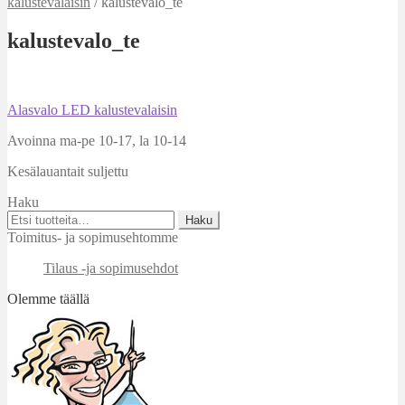
kalustevalaisin
/
kalustevalo_te
kalustevalo_te
Artikkelien
Edellinen
Alasvalo LED kalustevalaisin
artikkeli
selaus
Avoinna ma-pe 10-17
,
la 10-14
Kesälauantait suljettu
Haku
Etsi:
Haku
Toimitus- ja sopimusehtomme
Tilaus -ja sopimusehdot
Olemme täällä