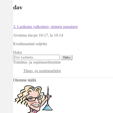
dav
Artikkelien
Edellinen
3. Lasikupu valkoinen, sininen punainen
artikkeli
selaus
Avoinna ma-pe 10-17
,
la 10-14
Kesälauantait suljettu
Haku
Etsi:
Haku
Toimitus- ja sopimusehtomme
Tilaus -ja sopimusehdot
Olemme täällä