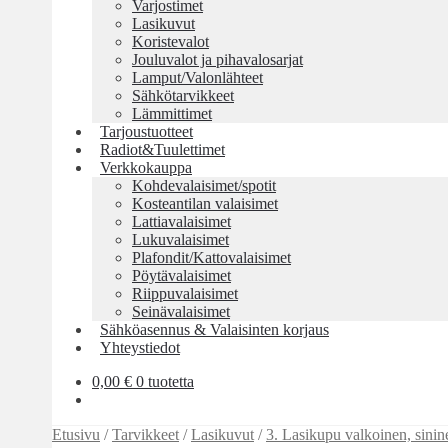
Varjostimet
Lasikuvut
Koristevalot
Jouluvalot ja pihavalosarjat
Lamput/Valonlähteet
Sähkötarvikkeet
Lämmittimet
Tarjoustuotteet
Radiot&Tuulettimet
Verkkokauppa
Kohdevalaisimet/spotit
Kosteantilan valaisimet
Lattiavalaisimet
Lukuvalaisimet
Plafondit/Kattovalaisimet
Pöytävalaisimet
Riippuvalaisimet
Seinävalaisimet
Sähköasennus & Valaisinten korjaus
Yhteystiedot
0,00
€
0 tuotetta
Etusivu
/
Tarvikkeet
/
Lasikuvut
/
3. Lasikupu valkoinen, sini