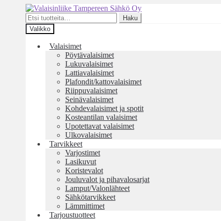
Siirry
Siirry
navigointiin
sisältöön
Etsi:
Haku
Valikko
Valaisimet
Pöytävalaisimet
Lukuvalaisimet
Lattiavalaisimet
Plafondit/kattovalaisimet
Riippuvalaisimet
Seinävalaisimet
Kohdevalaisimet ja spotit
Kosteantilan valaisimet
Upotettavat valaisimet
Ulkovalaisimet
Tarvikkeet
Varjostimet
Lasikuvut
Koristevalot
Jouluvalot ja pihavalosarjat
Lamput/Valonlähteet
Sähkötarvikkeet
Lämmittimet
Tarjoustuotteet