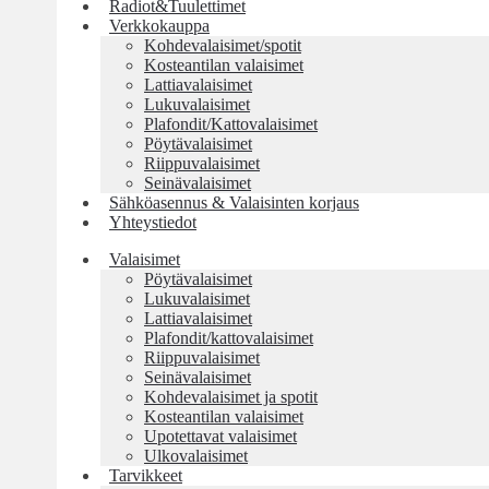
Radiot&Tuulettimet
Verkkokauppa
Kohdevalaisimet/spotit
Kosteantilan valaisimet
Lattiavalaisimet
Lukuvalaisimet
Plafondit/Kattovalaisimet
Pöytävalaisimet
Riippuvalaisimet
Seinävalaisimet
Sähköasennus & Valaisinten korjaus
Yhteystiedot
Valaisimet
Pöytävalaisimet
Lukuvalaisimet
Lattiavalaisimet
Plafondit/kattovalaisimet
Riippuvalaisimet
Seinävalaisimet
Kohdevalaisimet ja spotit
Kosteantilan valaisimet
Upotettavat valaisimet
Ulkovalaisimet
Tarvikkeet