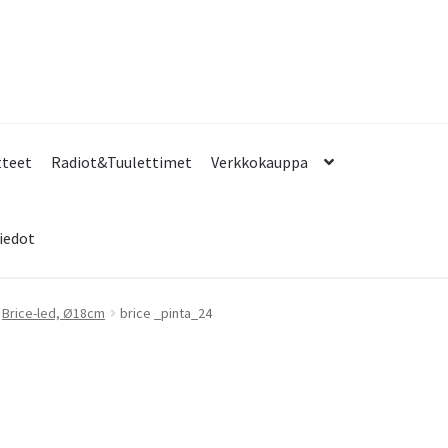
tteet
Radiot&Tuulettimet
Verkkokauppa
iedot
Brice-led, Ø18cm
brice _pinta_24