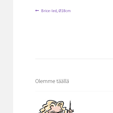
Artikkelien
Edellinen
Brice-led, Ø18cm
artikkeli
selaus
Olemme täällä