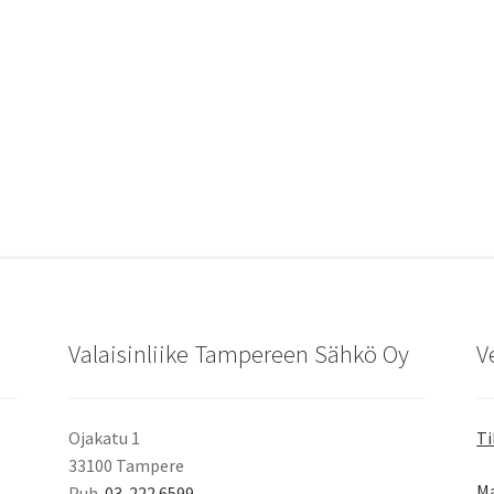
Valaisinliike Tampereen Sähkö Oy
V
Ojakatu 1
Ti
33100 Tampere
Ma
Puh.
03-222 6599