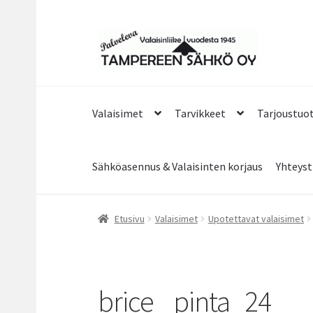
Siirry
Siirry
navigointiin
sisältöön
Valaisimet
Tarvikkeet
Tarjoustuo
Sähköasennus & Valaisinten korjaus
Yhteyst
Etusivu
Valaisimet
Upotettavat valaisimet
brice _pinta_24