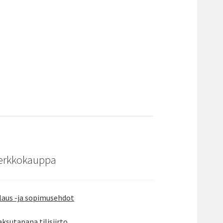
erkkokauppa
laus -ja sopimusehdot
ksutapana tilisiirto