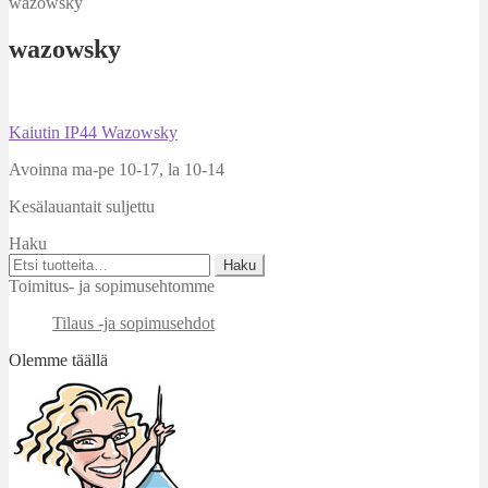
wazowsky
wazowsky
Artikkelien
Edellinen
Kaiutin IP44 Wazowsky
artikkeli
selaus
Avoinna ma-pe 10-17
,
la 10-14
Kesälauantait suljettu
Haku
Etsi:
Haku
Toimitus- ja sopimusehtomme
Tilaus -ja sopimusehdot
Olemme täällä