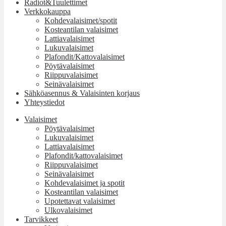
Radiot&Tuulettimet
Verkkokauppa
Kohdevalaisimet/spotit
Kosteantilan valaisimet
Lattiavalaisimet
Lukuvalaisimet
Plafondit/Kattovalaisimet
Pöytävalaisimet
Riippuvalaisimet
Seinävalaisimet
Sähköasennus & Valaisinten korjaus
Yhteystiedot
Valaisimet
Pöytävalaisimet
Lukuvalaisimet
Lattiavalaisimet
Plafondit/kattovalaisimet
Riippuvalaisimet
Seinävalaisimet
Kohdevalaisimet ja spotit
Kosteantilan valaisimet
Upotettavat valaisimet
Ulkovalaisimet
Tarvikkeet