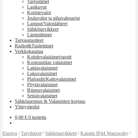
Varjostimet
Lasikuvut
Koristevalot
Jouluvalot ja pihavalosarjat
Lamput/Valonlähteet
Sähkötarvikkeet
Lämmittimet
Tarjoustuotteet
Radiot&Tuulettimet
Verkkokauppa
Kohdevalaisimet/spotit
Kosteantilan valaisimet
Lattiavalaisimet
Lukuvalaisimet
Plafondit/Kattovalaisimet
Pöytävalaisimet
Riippuvalaisimet
Seinävalaisimet
Sähköasennus & Valaisinten korjaus
Yhteystiedot
0,00
€
0 tuotetta
Etusivu
/
Tarvikkeet
/
Sähkötarvikkeet
/
Kaiutin IP44 Wazowsky
/