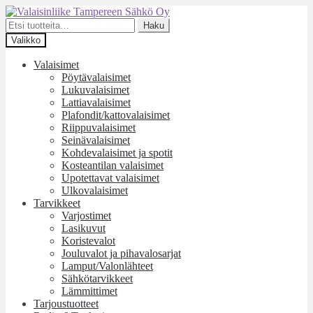
Siirry
Siirry
navigointiin
sisältöön
Etsi:
Haku
Valikko
Valaisimet
Pöytävalaisimet
Lukuvalaisimet
Lattiavalaisimet
Plafondit/kattovalaisimet
Riippuvalaisimet
Seinävalaisimet
Kohdevalaisimet ja spotit
Kosteantilan valaisimet
Upotettavat valaisimet
Ulkovalaisimet
Tarvikkeet
Varjostimet
Lasikuvut
Koristevalot
Jouluvalot ja pihavalosarjat
Lamput/Valonlähteet
Sähkötarvikkeet
Lämmittimet
Tarjoustuotteet