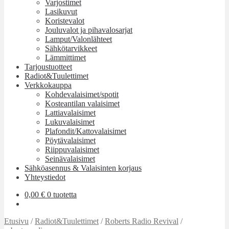
Varjostimet
Lasikuvut
Koristevalot
Jouluvalot ja pihavalosarjat
Lamput/Valonlähteet
Sähkötarvikkeet
Lämmittimet
Tarjoustuotteet
Radiot&Tuulettimet
Verkkokauppa
Kohdevalaisimet/spotit
Kosteantilan valaisimet
Lattiavalaisimet
Lukuvalaisimet
Plafondit/Kattovalaisimet
Pöytävalaisimet
Riippuvalaisimet
Seinävalaisimet
Sähköasennus & Valaisinten korjaus
Yhteystiedot
0,00
€
0 tuotetta
Etusivu
/
Radiot&Tuulettimet
/
Roberts Radio Revival
/