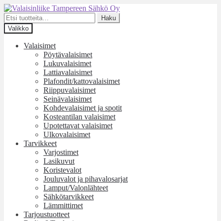
Siirry
Siirry
navigointiin
sisältöön
Etsi:
Haku
Valikko
Valaisimet
Pöytävalaisimet
Lukuvalaisimet
Lattiavalaisimet
Plafondit/kattovalaisimet
Riippuvalaisimet
Seinävalaisimet
Kohdevalaisimet ja spotit
Kosteantilan valaisimet
Upotettavat valaisimet
Ulkovalaisimet
Tarvikkeet
Varjostimet
Lasikuvut
Koristevalot
Jouluvalot ja pihavalosarjat
Lamput/Valonlähteet
Sähkötarvikkeet
Lämmittimet
Tarjoustuotteet