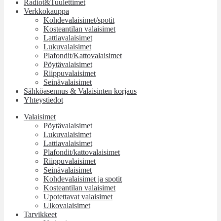
Radiot&Tuulettimet
Verkkokauppa
Kohdevalaisimet/spotit
Kosteantilan valaisimet
Lattiavalaisimet
Lukuvalaisimet
Plafondit/Kattovalaisimet
Pöytävalaisimet
Riippuvalaisimet
Seinävalaisimet
Sähköasennus & Valaisinten korjaus
Yhteystiedot
Valaisimet
Pöytävalaisimet
Lukuvalaisimet
Lattiavalaisimet
Plafondit/kattovalaisimet
Riippuvalaisimet
Seinävalaisimet
Kohdevalaisimet ja spotit
Kosteantilan valaisimet
Upotettavat valaisimet
Ulkovalaisimet
Tarvikkeet