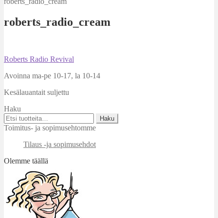
roberts_radio_cream
roberts_radio_cream
Artikkelien
Edellinen
Roberts Radio Revival
artikkeli
selaus
Avoinna ma-pe 10-17
,
la 10-14
Kesälauantait suljettu
Haku
Etsi:
Haku
Toimitus- ja sopimusehtomme
Tilaus -ja sopimusehdot
Olemme täällä