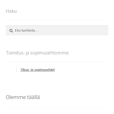
Haku
Etsi:
Haku
Toimitus- ja sopimusehtomme
Tilaus -ja sopimusehdot
Olemme täällä