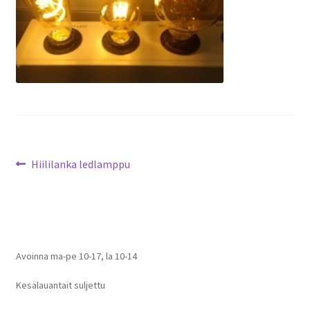
Artikkelien
Edellinen
Hiililanka ledlamppu
artikkeli
selaus
Avoinna ma-pe 10-17
,
la 10-14
Kesälauantait suljettu