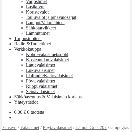
Varjostimet
Lasikuvut
Koristevalot
Jouluvalot ja pihavalosarjat
Lamput/Valonlähteet
Sähkötarvikkeet
Lämmittimet
Tarjoustuotteet
Radiot&Tuulettimet
Verkkokauppa
Kohdevalaisimet/spotit
Kosteantilan valaisimet
Lattiavalaisimet
Lukuvalaisimet
Plafondit/Kattovalaisimet
Pöytävalaisimet
Riippuvalaisimet
Seinävalaisimet
Sähköasennus & Valaisinten korjaus
Yhteystiedot
0,00
€
0 tuotetta
Etusivu
/
Valaisimet
/
Pöytävalaisimet
/
Lampe Gras 207
/
lampegras