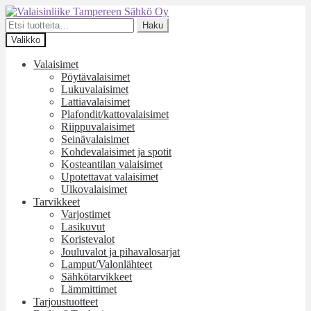
Siirry
Siirry
navigointiin
sisältöön
Etsi:
Haku
Valikko
Valaisimet
Pöytävalaisimet
Lukuvalaisimet
Lattiavalaisimet
Plafondit/kattovalaisimet
Riippuvalaisimet
Seinävalaisimet
Kohdevalaisimet ja spotit
Kosteantilan valaisimet
Upotettavat valaisimet
Ulkovalaisimet
Tarvikkeet
Varjostimet
Lasikuvut
Koristevalot
Jouluvalot ja pihavalosarjat
Lamput/Valonlähteet
Sähkötarvikkeet
Lämmittimet
Tarjoustuotteet