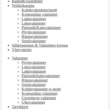
Radiot&Tuulettimet
Verkkokauppa
Kohdevalaisimet/spotit
Kosteantilan valaisimet
Lattiavalaisimet
Lukuvalaisimet
Plafondit/Kattovalaisimet
Pöytävalaisimet
Riippuvalaisimet
Seinävalaisimet
Sähköasennus & Valaisinten korjaus
Yhteystiedot
Valaisimet
Pöytävalaisimet
Lukuvalaisimet
Lattiavalaisimet
Plafondit/kattovalaisimet
Riippuvalaisimet
Seinävalaisimet
Kohdevalaisimet ja spotit
Kosteantilan valaisimet
Upotettavat valaisimet
Ulkovalaisimet
Tarvikkeet