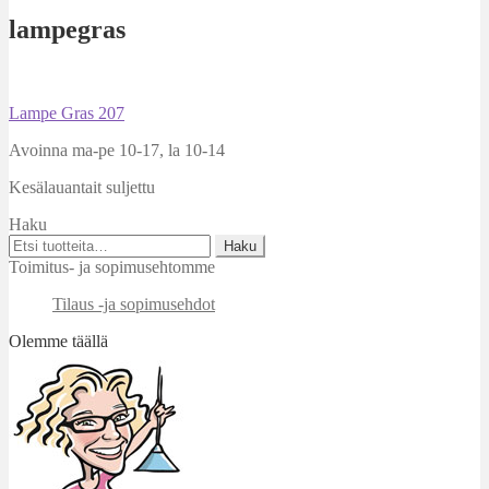
lampegras
Artikkelien
Edellinen
Lampe Gras 207
artikkeli
selaus
Avoinna ma-pe 10-17
,
la 10-14
Kesälauantait suljettu
Haku
Etsi:
Haku
Toimitus- ja sopimusehtomme
Tilaus -ja sopimusehdot
Olemme täällä