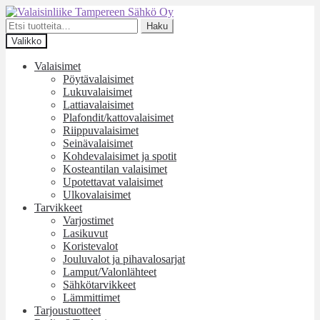
Siirry
Siirry
navigointiin
sisältöön
Etsi:
Haku
Valikko
Valaisimet
Pöytävalaisimet
Lukuvalaisimet
Lattiavalaisimet
Plafondit/kattovalaisimet
Riippuvalaisimet
Seinävalaisimet
Kohdevalaisimet ja spotit
Kosteantilan valaisimet
Upotettavat valaisimet
Ulkovalaisimet
Tarvikkeet
Varjostimet
Lasikuvut
Koristevalot
Jouluvalot ja pihavalosarjat
Lamput/Valonlähteet
Sähkötarvikkeet
Lämmittimet
Tarjoustuotteet