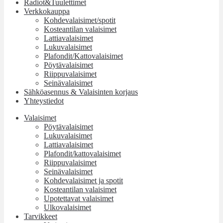
Radiot&Tuulettimet
Verkkokauppa
Kohdevalaisimet/spotit
Kosteantilan valaisimet
Lattiavalaisimet
Lukuvalaisimet
Plafondit/Kattovalaisimet
Pöytävalaisimet
Riippuvalaisimet
Seinävalaisimet
Sähköasennus & Valaisinten korjaus
Yhteystiedot
Valaisimet
Pöytävalaisimet
Lukuvalaisimet
Lattiavalaisimet
Plafondit/kattovalaisimet
Riippuvalaisimet
Seinävalaisimet
Kohdevalaisimet ja spotit
Kosteantilan valaisimet
Upotettavat valaisimet
Ulkovalaisimet
Tarvikkeet