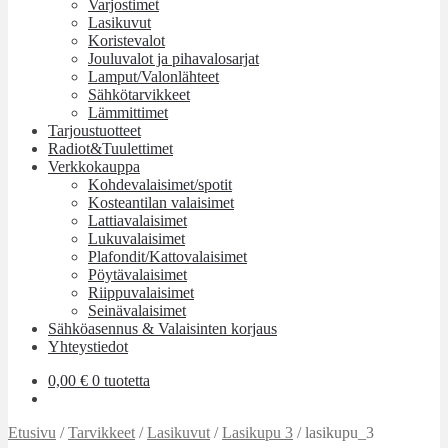
Varjostimet
Lasikuvut
Koristevalot
Jouluvalot ja pihavalosarjat
Lamput/Valonlähteet
Sähkötarvikkeet
Lämmittimet
Tarjoustuotteet
Radiot&Tuulettimet
Verkkokauppa
Kohdevalaisimet/spotit
Kosteantilan valaisimet
Lattiavalaisimet
Lukuvalaisimet
Plafondit/Kattovalaisimet
Pöytävalaisimet
Riippuvalaisimet
Seinävalaisimet
Sähköasennus & Valaisinten korjaus
Yhteystiedot
0,00
€
0 tuotetta
Etusivu
/
Tarvikkeet
/
Lasikuvut
/
Lasikupu 3
/
lasikupu_3