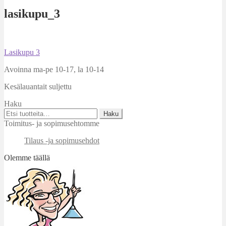
lasikupu_3
Artikkelien
Edellinen
Lasikupu 3
artikkeli
selaus
Avoinna ma-pe 10-17
,
la 10-14
Kesälauantait suljettu
Haku
Etsi:
Haku
Toimitus- ja sopimusehtomme
Tilaus -ja sopimusehdot
Olemme täällä