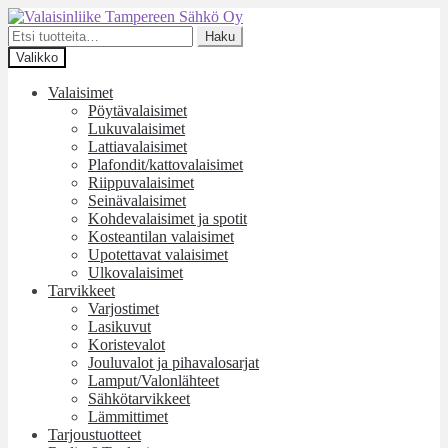
Siirry
Siirry
navigointiin
sisältöön
Etsi:
Haku
Valikko
Valaisimet
Pöytävalaisimet
Lukuvalaisimet
Lattiavalaisimet
Plafondit/kattovalaisimet
Riippuvalaisimet
Seinävalaisimet
Kohdevalaisimet ja spotit
Kosteantilan valaisimet
Upotettavat valaisimet
Ulkovalaisimet
Tarvikkeet
Varjostimet
Lasikuvut
Koristevalot
Jouluvalot ja pihavalosarjat
Lamput/Valonlähteet
Sähkötarvikkeet
Lämmittimet
Tarjoustuotteet