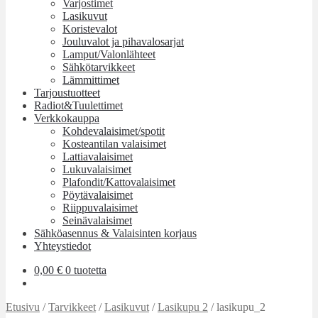
Varjostimet
Lasikuvut
Koristevalot
Jouluvalot ja pihavalosarjat
Lamput/Valonlähteet
Sähkötarvikkeet
Lämmittimet
Tarjoustuotteet
Radiot&Tuulettimet
Verkkokauppa
Kohdevalaisimet/spotit
Kosteantilan valaisimet
Lattiavalaisimet
Lukuvalaisimet
Plafondit/Kattovalaisimet
Pöytävalaisimet
Riippuvalaisimet
Seinävalaisimet
Sähköasennus & Valaisinten korjaus
Yhteystiedot
0,00
€
0 tuotetta
Etusivu
/
Tarvikkeet
/
Lasikuvut
/
Lasikupu 2
/
lasikupu_2