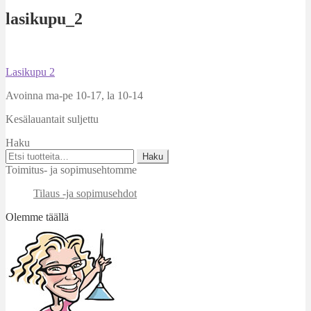
lasikupu_2
Artikkelien
Edellinen
Lasikupu 2
artikkeli
selaus
Avoinna ma-pe 10-17
,
la 10-14
Kesälauantait suljettu
Haku
Etsi:
Haku
Toimitus- ja sopimusehtomme
Tilaus -ja sopimusehdot
Olemme täällä