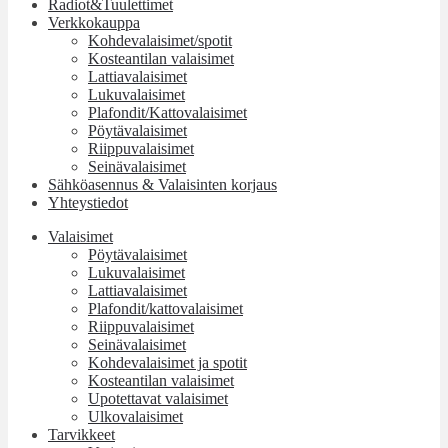
Radiot&Tuulettimet
Verkkokauppa
Kohdevalaisimet/spotit
Kosteantilan valaisimet
Lattiavalaisimet
Lukuvalaisimet
Plafondit/Kattovalaisimet
Pöytävalaisimet
Riippuvalaisimet
Seinävalaisimet
Sähköasennus & Valaisinten korjaus
Yhteystiedot
Valaisimet
Pöytävalaisimet
Lukuvalaisimet
Lattiavalaisimet
Plafondit/kattovalaisimet
Riippuvalaisimet
Seinävalaisimet
Kohdevalaisimet ja spotit
Kosteantilan valaisimet
Upotettavat valaisimet
Ulkovalaisimet
Tarvikkeet