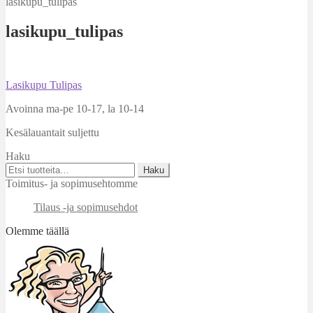
lasikupu_tulipas
lasikupu_tulipas
Artikkelien
Edellinen
Lasikupu Tulipas
artikkeli
selaus
Avoinna ma-pe 10-17
,
la 10-14
Kesälauantait suljettu
Haku
Etsi:
Haku
Toimitus- ja sopimusehtomme
Tilaus -ja sopimusehdot
Olemme täällä