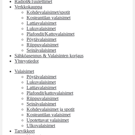
Radiot&Tuulettimet
Verkkokauppa
Kohdevalaisimet/spotit
Kosteantilan valaisimet
Lattiavalaisimet
Lukuvalaisimet
Plafondit/Kattovalaisimet
Pöytävalaisimet
Riippuvalaisimet
Seinävalaisimet
Sähköasennus & Valaisinten korjaus
Yhteystiedot
Valaisimet
Pöytävalaisimet
Lukuvalaisimet
Lattiavalaisimet
Plafondit/kattovalaisimet
Riippuvalaisimet
Seinävalaisimet
Kohdevalaisimet ja spotit
Kosteantilan valaisimet
Upotettavat valaisimet
Ulkovalaisimet
Tarvikkeet