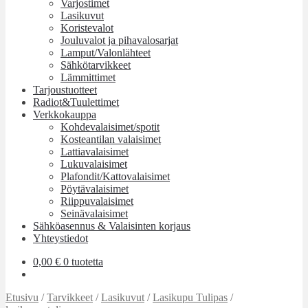
Varjostimet
Lasikuvut
Koristevalot
Jouluvalot ja pihavalosarjat
Lamput/Valonlähteet
Sähkötarvikkeet
Lämmittimet
Tarjoustuotteet
Radiot&Tuulettimet
Verkkokauppa
Kohdevalaisimet/spotit
Kosteantilan valaisimet
Lattiavalaisimet
Lukuvalaisimet
Plafondit/Kattovalaisimet
Pöytävalaisimet
Riippuvalaisimet
Seinävalaisimet
Sähköasennus & Valaisinten korjaus
Yhteystiedot
0,00
€
0 tuotetta
Etusivu
/
Tarvikkeet
/
Lasikuvut
/
Lasikupu Tulipas
/