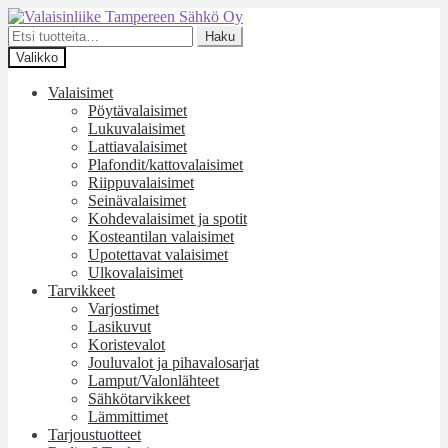
Siirry
Siirry
navigointiin
sisältöön
Etsi:
Haku
Valikko
Valaisimet
Pöytävalaisimet
Lukuvalaisimet
Lattiavalaisimet
Plafondit/kattovalaisimet
Riippuvalaisimet
Seinävalaisimet
Kohdevalaisimet ja spotit
Kosteantilan valaisimet
Upotettavat valaisimet
Ulkovalaisimet
Tarvikkeet
Varjostimet
Lasikuvut
Koristevalot
Jouluvalot ja pihavalosarjat
Lamput/Valonlähteet
Sähkötarvikkeet
Lämmittimet
Tarjoustuotteet