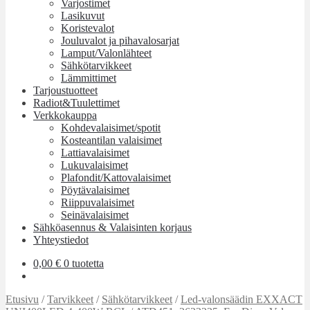
Varjostimet
Lasikuvut
Koristevalot
Jouluvalot ja pihavalosarjat
Lamput/Valonlähteet
Sähkötarvikkeet
Lämmittimet
Tarjoustuotteet
Radiot&Tuulettimet
Verkkokauppa
Kohdevalaisimet/spotit
Kosteantilan valaisimet
Lattiavalaisimet
Lukuvalaisimet
Plafondit/Kattovalaisimet
Pöytävalaisimet
Riippuvalaisimet
Seinävalaisimet
Sähköasennus & Valaisinten korjaus
Yhteystiedot
0,00
€
0 tuotetta
Etusivu
/
Tarvikkeet
/
Sähkötarvikkeet
/
Led-valonsäädin EXXACT