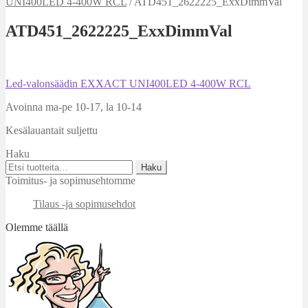
UNI400LED 4-400W RCL
/
ATD451_2622225_ExxDimmVal
ATD451_2622225_ExxDimmVal
Artikkelien
Edellinen
Led-valonsäädin EXXACT UNI400LED 4-400W RCL
artikkeli
selaus
Avoinna ma-pe 10-17
,
la 10-14
Kesälauantait suljettu
Haku
Etsi:
Haku
Toimitus- ja sopimusehtomme
Tilaus -ja sopimusehdot
Olemme täällä