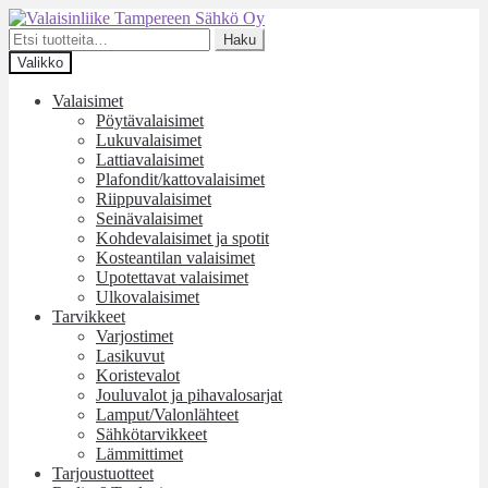
Siirry
Siirry
navigointiin
sisältöön
Etsi:
Haku
Valikko
Valaisimet
Pöytävalaisimet
Lukuvalaisimet
Lattiavalaisimet
Plafondit/kattovalaisimet
Riippuvalaisimet
Seinävalaisimet
Kohdevalaisimet ja spotit
Kosteantilan valaisimet
Upotettavat valaisimet
Ulkovalaisimet
Tarvikkeet
Varjostimet
Lasikuvut
Koristevalot
Jouluvalot ja pihavalosarjat
Lamput/Valonlähteet
Sähkötarvikkeet
Lämmittimet
Tarjoustuotteet