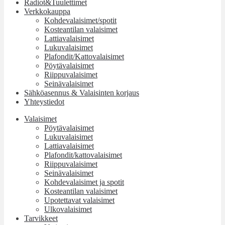
Radiot&Tuulettimet
Verkkokauppa
Kohdevalaisimet/spotit
Kosteantilan valaisimet
Lattiavalaisimet
Lukuvalaisimet
Plafondit/Kattovalaisimet
Pöytävalaisimet
Riippuvalaisimet
Seinävalaisimet
Sähköasennus & Valaisinten korjaus
Yhteystiedot
Valaisimet
Pöytävalaisimet
Lukuvalaisimet
Lattiavalaisimet
Plafondit/kattovalaisimet
Riippuvalaisimet
Seinävalaisimet
Kohdevalaisimet ja spotit
Kosteantilan valaisimet
Upotettavat valaisimet
Ulkovalaisimet
Tarvikkeet