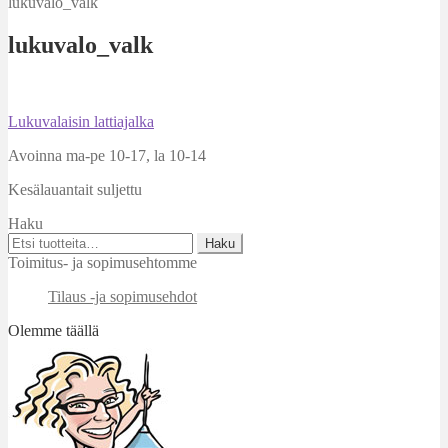
lukuvalo_valk
lukuvalo_valk
Artikkelien
Edellinen
Lukuvalaisin lattiajalka
artikkeli
selaus
Avoinna ma-pe 10-17
,
la 10-14
Kesälauantait suljettu
Haku
Etsi:
Haku
Toimitus- ja sopimusehtomme
Tilaus -ja sopimusehdot
Olemme täällä