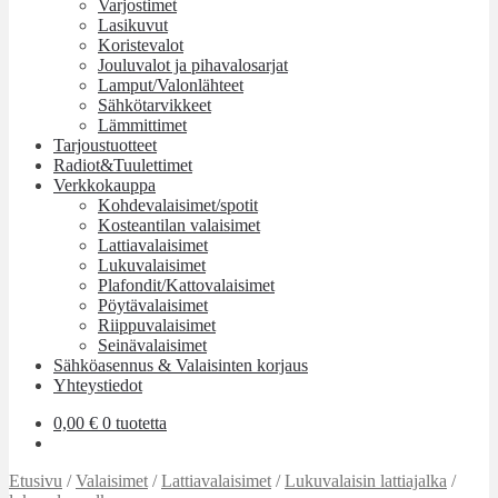
Varjostimet
Lasikuvut
Koristevalot
Jouluvalot ja pihavalosarjat
Lamput/Valonlähteet
Sähkötarvikkeet
Lämmittimet
Tarjoustuotteet
Radiot&Tuulettimet
Verkkokauppa
Kohdevalaisimet/spotit
Kosteantilan valaisimet
Lattiavalaisimet
Lukuvalaisimet
Plafondit/Kattovalaisimet
Pöytävalaisimet
Riippuvalaisimet
Seinävalaisimet
Sähköasennus & Valaisinten korjaus
Yhteystiedot
0,00
€
0 tuotetta
Etusivu
/
Valaisimet
/
Lattiavalaisimet
/
Lukuvalaisin lattiajalka
/