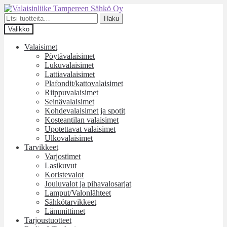
Siirry
Siirry
navigointiin
sisältöön
Etsi:
Haku
Valikko
Valaisimet
Pöytävalaisimet
Lukuvalaisimet
Lattiavalaisimet
Plafondit/kattovalaisimet
Riippuvalaisimet
Seinävalaisimet
Kohdevalaisimet ja spotit
Kosteantilan valaisimet
Upotettavat valaisimet
Ulkovalaisimet
Tarvikkeet
Varjostimet
Lasikuvut
Koristevalot
Jouluvalot ja pihavalosarjat
Lamput/Valonlähteet
Sähkötarvikkeet
Lämmittimet
Tarjoustuotteet