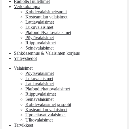
Radiot&Tuulettimet
Verkkokauppa
Kohdevalaisimet/spotit
Kosteantilan valaisimet
Lattiavalaisimet
Lukuvalaisimet
Plafondit/Kattovalaisimet
Pöytävalaisimet
Riippuvalaisimet
Seinävalaisimet
Sähköasennus & Valaisinten korjaus
Yhteystiedot
Valaisimet
Pöytävalaisimet
Lukuvalaisimet
Lattiavalaisimet
Plafondit/kattovalaisimet
Riippuvalaisimet
Seinävalaisimet
Kohdevalaisimet ja spotit
Kosteantilan valaisimet
Upotettavat valaisimet
Ulkovalaisimet
Tarvikkeet