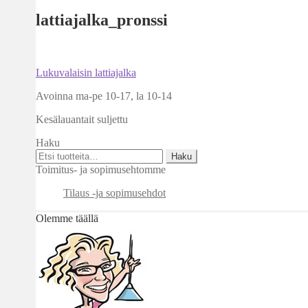
lattiajalka_pronssi
Artikkelien
Edellinen
Lukuvalaisin lattiajalka
artikkeli
selaus
Avoinna ma-pe 10-17
,
la 10-14
Kesälauantait suljettu
Haku
Etsi:
Haku
Toimitus- ja sopimusehtomme
Tilaus -ja sopimusehdot
Olemme täällä