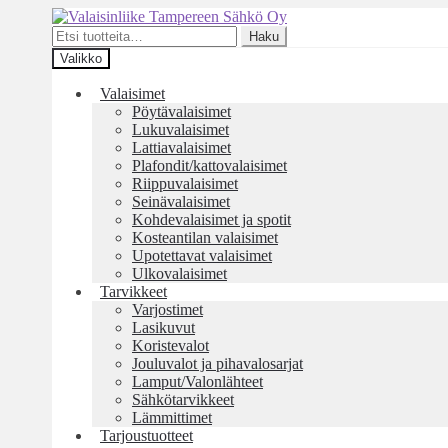
Siirry
Siirry
navigointiin
sisältöön
Etsi:
Haku
Valikko
Valaisimet
Pöytävalaisimet
Lukuvalaisimet
Lattiavalaisimet
Plafondit/kattovalaisimet
Riippuvalaisimet
Seinävalaisimet
Kohdevalaisimet ja spotit
Kosteantilan valaisimet
Upotettavat valaisimet
Ulkovalaisimet
Tarvikkeet
Varjostimet
Lasikuvut
Koristevalot
Jouluvalot ja pihavalosarjat
Lamput/Valonlähteet
Sähkötarvikkeet
Lämmittimet
Tarjoustuotteet