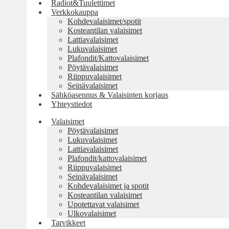
Radiot&Tuulettimet
Verkkokauppa
Kohdevalaisimet/spotit
Kosteantilan valaisimet
Lattiavalaisimet
Lukuvalaisimet
Plafondit/Kattovalaisimet
Pöytävalaisimet
Riippuvalaisimet
Seinävalaisimet
Sähköasennus & Valaisinten korjaus
Yhteystiedot
Valaisimet
Pöytävalaisimet
Lukuvalaisimet
Lattiavalaisimet
Plafondit/kattovalaisimet
Riippuvalaisimet
Seinävalaisimet
Kohdevalaisimet ja spotit
Kosteantilan valaisimet
Upotettavat valaisimet
Ulkovalaisimet
Tarvikkeet