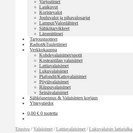
Varjostimet
Lasikuvut
Koristevalot
Jouluvalot ja pihavalosarjat
Lamput/Valonlähteet
Sähkötarvikkeet
Lämmittimet
Tarjoustuotteet
Radiot&Tuulettimet
Verkkokauppa
Kohdevalaisimet/spotit
Kosteantilan valaisimet
Lattiavalaisimet
Lukuvalaisimet
Plafondit/Kattovalaisimet
Pöytävalaisimet
Riippuvalaisimet
Seinävalaisimet
Sähköasennus & Valaisinten korjaus
Yhteystiedot
0,00
€
0 tuotetta
Etusivu
/
Valaisimet
/
Lattiavalaisimet
/
Lukuvalaisin lattiajalka