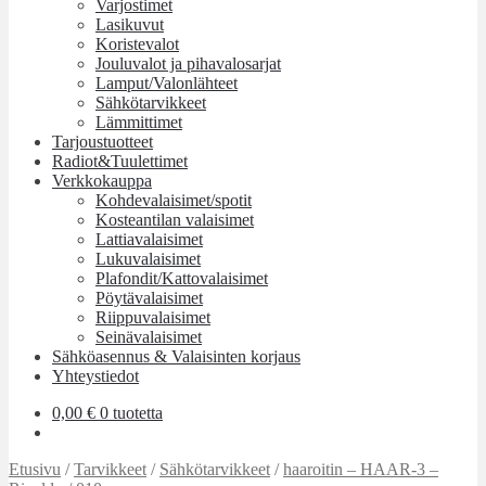
Varjostimet
Lasikuvut
Koristevalot
Jouluvalot ja pihavalosarjat
Lamput/Valonlähteet
Sähkötarvikkeet
Lämmittimet
Tarjoustuotteet
Radiot&Tuulettimet
Verkkokauppa
Kohdevalaisimet/spotit
Kosteantilan valaisimet
Lattiavalaisimet
Lukuvalaisimet
Plafondit/Kattovalaisimet
Pöytävalaisimet
Riippuvalaisimet
Seinävalaisimet
Sähköasennus & Valaisinten korjaus
Yhteystiedot
0,00
€
0 tuotetta
Etusivu
/
Tarvikkeet
/
Sähkötarvikkeet
/
haaroitin – HAAR-3 –