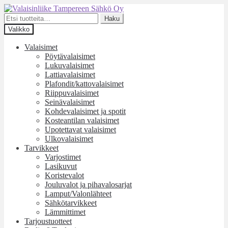
Siirry
Siirry
navigointiin
sisältöön
Etsi:
Haku
Valikko
Valaisimet
Pöytävalaisimet
Lukuvalaisimet
Lattiavalaisimet
Plafondit/kattovalaisimet
Riippuvalaisimet
Seinävalaisimet
Kohdevalaisimet ja spotit
Kosteantilan valaisimet
Upotettavat valaisimet
Ulkovalaisimet
Tarvikkeet
Varjostimet
Lasikuvut
Koristevalot
Jouluvalot ja pihavalosarjat
Lamput/Valonlähteet
Sähkötarvikkeet
Lämmittimet
Tarjoustuotteet