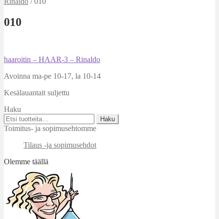
Rinaldo
/
010
010
Artikkelien
Edellinen
haaroitin – HAAR-3 – Rinaldo
artikkeli
selaus
Avoinna ma-pe 10-17
,
la 10-14
Kesälauantait suljettu
Haku
Etsi:
Haku
Toimitus- ja sopimusehtomme
Tilaus -ja sopimusehdot
Olemme täällä