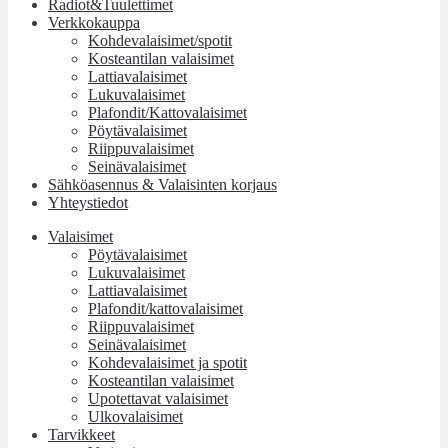
Radiot&Tuulettimet
Verkkokauppa
Kohdevalaisimet/spotit
Kosteantilan valaisimet
Lattiavalaisimet
Lukuvalaisimet
Plafondit/Kattovalaisimet
Pöytävalaisimet
Riippuvalaisimet
Seinävalaisimet
Sähköasennus & Valaisinten korjaus
Yhteystiedot
Valaisimet
Pöytävalaisimet
Lukuvalaisimet
Lattiavalaisimet
Plafondit/kattovalaisimet
Riippuvalaisimet
Seinävalaisimet
Kohdevalaisimet ja spotit
Kosteantilan valaisimet
Upotettavat valaisimet
Ulkovalaisimet
Tarvikkeet