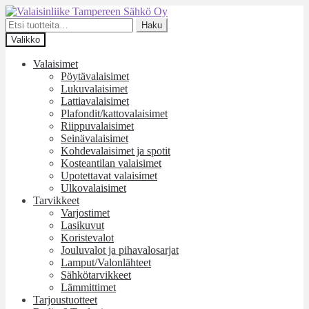
Siirry
Siirry
navigointiin
sisältöön
Etsi:
Haku
Valikko
Valaisimet
Pöytävalaisimet
Lukuvalaisimet
Lattiavalaisimet
Plafondit/kattovalaisimet
Riippuvalaisimet
Seinävalaisimet
Kohdevalaisimet ja spotit
Kosteantilan valaisimet
Upotettavat valaisimet
Ulkovalaisimet
Tarvikkeet
Varjostimet
Lasikuvut
Koristevalot
Jouluvalot ja pihavalosarjat
Lamput/Valonlähteet
Sähkötarvikkeet
Lämmittimet
Tarjoustuotteet