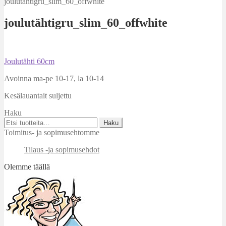
joulutähtigru_slim_60_offwhite
joulutähtigru_slim_60_offwhite
Artikkelien
Edellinen
Joulutähti 60cm
artikkeli
selaus
Avoinna ma-pe 10-17
,
la 10-14
Kesälauantait suljettu
Haku
Etsi:
Haku
Toimitus- ja sopimusehtomme
Tilaus -ja sopimusehdot
Olemme täällä