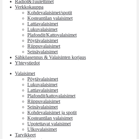
Radiot&Tuulettimet
Verkkokauppa
Kohdevalaisimet/spotit
Kosteantilan valaisimet
Lattiavalaisimet
Lukuvalaisimet
Plafondit/Kattovalaisimet
Pöytävalaisimet
Riippuvalaisimet
Seinävalaisimet
Sähköasennus & Valaisinten korjaus
Yhteystiedot
Valaisimet
Pöytävalaisimet
Lukuvalaisimet
Lattiavalaisimet
Plafondit/kattovalaisimet
Riippuvalaisimet
Seinävalaisimet
Kohdevalaisimet ja spotit
Kosteantilan valaisimet
Upotettavat valaisimet
Ulkovalaisimet
Tarvikkeet