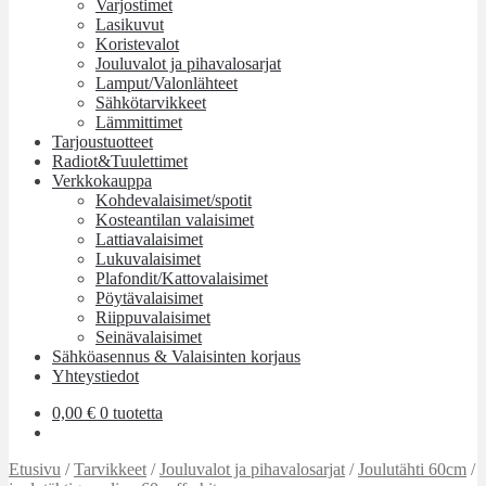
Varjostimet
Lasikuvut
Koristevalot
Jouluvalot ja pihavalosarjat
Lamput/Valonlähteet
Sähkötarvikkeet
Lämmittimet
Tarjoustuotteet
Radiot&Tuulettimet
Verkkokauppa
Kohdevalaisimet/spotit
Kosteantilan valaisimet
Lattiavalaisimet
Lukuvalaisimet
Plafondit/Kattovalaisimet
Pöytävalaisimet
Riippuvalaisimet
Seinävalaisimet
Sähköasennus & Valaisinten korjaus
Yhteystiedot
0,00
€
0 tuotetta
Etusivu
/
Tarvikkeet
/
Jouluvalot ja pihavalosarjat
/
Joulutähti 60cm
/