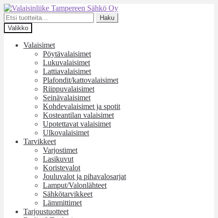
Siirry
Siirry
navigointiin
sisältöön
Etsi:
Haku
Valikko
Valaisimet
Pöytävalaisimet
Lukuvalaisimet
Lattiavalaisimet
Plafondit/kattovalaisimet
Riippuvalaisimet
Seinävalaisimet
Kohdevalaisimet ja spotit
Kosteantilan valaisimet
Upotettavat valaisimet
Ulkovalaisimet
Tarvikkeet
Varjostimet
Lasikuvut
Koristevalot
Jouluvalot ja pihavalosarjat
Lamput/Valonlähteet
Sähkötarvikkeet
Lämmittimet
Tarjoustuotteet