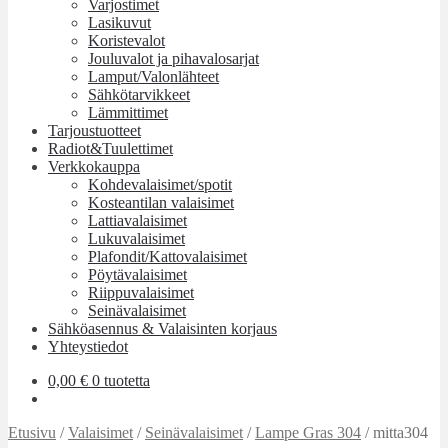
Varjostimet
Lasikuvut
Koristevalot
Jouluvalot ja pihavalosarjat
Lamput/Valonlähteet
Sähkötarvikkeet
Lämmittimet
Tarjoustuotteet
Radiot&Tuulettimet
Verkkokauppa
Kohdevalaisimet/spotit
Kosteantilan valaisimet
Lattiavalaisimet
Lukuvalaisimet
Plafondit/Kattovalaisimet
Pöytävalaisimet
Riippuvalaisimet
Seinävalaisimet
Sähköasennus & Valaisinten korjaus
Yhteystiedot
0,00
€
0 tuotetta
Etusivu
/
Valaisimet
/
Seinävalaisimet
/
Lampe Gras 304
/
mitta304