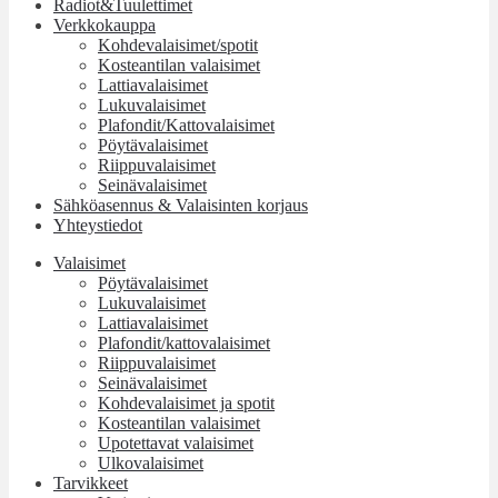
Radiot&Tuulettimet
Verkkokauppa
Kohdevalaisimet/spotit
Kosteantilan valaisimet
Lattiavalaisimet
Lukuvalaisimet
Plafondit/Kattovalaisimet
Pöytävalaisimet
Riippuvalaisimet
Seinävalaisimet
Sähköasennus & Valaisinten korjaus
Yhteystiedot
Valaisimet
Pöytävalaisimet
Lukuvalaisimet
Lattiavalaisimet
Plafondit/kattovalaisimet
Riippuvalaisimet
Seinävalaisimet
Kohdevalaisimet ja spotit
Kosteantilan valaisimet
Upotettavat valaisimet
Ulkovalaisimet
Tarvikkeet