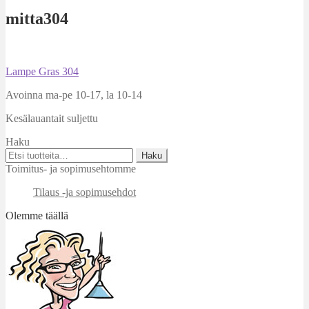
mitta304
Artikkelien
Edellinen
Lampe Gras 304
artikkeli
selaus
Avoinna ma-pe 10-17
,
la 10-14
Kesälauantait suljettu
Haku
Etsi:
Haku
Toimitus- ja sopimusehtomme
Tilaus -ja sopimusehdot
Olemme täällä