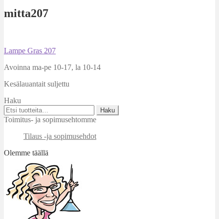
mitta207
Artikkelien
Edellinen
Lampe Gras 207
artikkeli
selaus
Avoinna ma-pe 10-17
,
la 10-14
Kesälauantait suljettu
Haku
Etsi:
Haku
Toimitus- ja sopimusehtomme
Tilaus -ja sopimusehdot
Olemme täällä