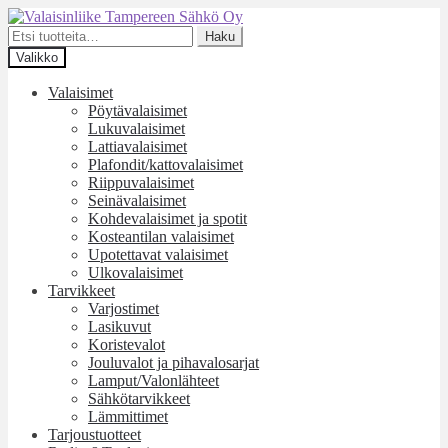
Siirry
Siirry
navigointiin
sisältöön
Etsi:
Haku
Valikko
Valaisimet
Pöytävalaisimet
Lukuvalaisimet
Lattiavalaisimet
Plafondit/kattovalaisimet
Riippuvalaisimet
Seinävalaisimet
Kohdevalaisimet ja spotit
Kosteantilan valaisimet
Upotettavat valaisimet
Ulkovalaisimet
Tarvikkeet
Varjostimet
Lasikuvut
Koristevalot
Jouluvalot ja pihavalosarjat
Lamput/Valonlähteet
Sähkötarvikkeet
Lämmittimet
Tarjoustuotteet