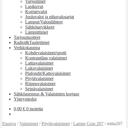
Varjostimet
Lasikuvut
Koristevalot
Jouluvalot ja pihavalosarjat
Lamput/Valonlähteet
Sähkötarvikkeet
Lämmittimet
Tarjoustuotteet
Radiot&Tuulettimet
Verkkokauppa
Kohdevalaisimet/spotit
Kosteantilan valaisimet
Lattiavalaisimet
Lukuvalaisimet
Plafondit/Kattovalaisimet
Pöytävalaisimet
Riippuvalaisimet
Seinävalaisimet
Sähköasennus & Valaisinten korjaus
Yhteystiedot
0,00
€
0 tuotetta
Etusivu
/
Valaisimet
/
Pöytävalaisimet
/
Lampe Gras 207
/
mitta207