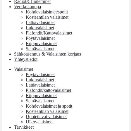
Radiot&Tuulettimet
Verkkokauppa
Kohdevalaisimet/spotit
Kosteantilan valaisimet
Lattiavalaisimet
Lukuvalaisimet
Plafondit/Kattovalaisimet
Pöytävalaisimet
Riippuvalaisimet
Seinävalaisimet
Sähköasennus & Valaisinten korjaus
Yhteystiedot
Valaisimet
Pöytävalaisimet
Lukuvalaisimet
Lattiavalaisimet
Plafondit/kattovalaisimet
Riippuvalaisimet
Seinävalaisimet
Kohdevalaisimet ja spotit
Kosteantilan valaisimet
Upotettavat valaisimet
Ulkovalaisimet
Tarvikkeet