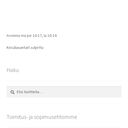
selaus
Avoinna ma-pe 10-17
,
la 10-14
Kesälauantait suljettu
Haku
Etsi:
Haku
Toimitus- ja sopimusehtomme