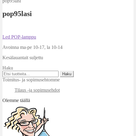
pop95lasi
pop95lasi
Artikkelien
Edellinen
Led POP-lamppu
artikkeli
selaus
Avoinna ma-pe 10-17
,
la 10-14
Kesälauantait suljettu
Haku
Etsi:
Haku
Toimitus- ja sopimusehtomme
Tilaus -ja sopimusehdot
Olemme täällä