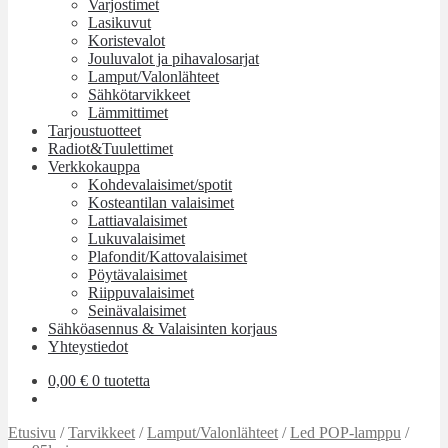
Varjostimet
Lasikuvut
Koristevalot
Jouluvalot ja pihavalosarjat
Lamput/Valonlähteet
Sähkötarvikkeet
Lämmittimet
Tarjoustuotteet
Radiot&Tuulettimet
Verkkokauppa
Kohdevalaisimet/spotit
Kosteantilan valaisimet
Lattiavalaisimet
Lukuvalaisimet
Plafondit/Kattovalaisimet
Pöytävalaisimet
Riippuvalaisimet
Seinävalaisimet
Sähköasennus & Valaisinten korjaus
Yhteystiedot
0,00
€
0 tuotetta
Etusivu
/
Tarvikkeet
/
Lamput/Valonlähteet
/
Led POP-lamppu
/