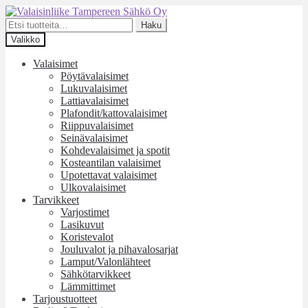
Siirry
Siirry
navigointiin
sisältöön
Etsi:
Haku
Valikko
Valaisimet
Pöytävalaisimet
Lukuvalaisimet
Lattiavalaisimet
Plafondit/kattovalaisimet
Riippuvalaisimet
Seinävalaisimet
Kohdevalaisimet ja spotit
Kosteantilan valaisimet
Upotettavat valaisimet
Ulkovalaisimet
Tarvikkeet
Varjostimet
Lasikuvut
Koristevalot
Jouluvalot ja pihavalosarjat
Lamput/Valonlähteet
Sähkötarvikkeet
Lämmittimet
Tarjoustuotteet