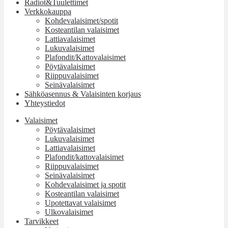
Radiot&Tuulettimet
Verkkokauppa
Kohdevalaisimet/spotit
Kosteantilan valaisimet
Lattiavalaisimet
Lukuvalaisimet
Plafondit/Kattovalaisimet
Pöytävalaisimet
Riippuvalaisimet
Seinävalaisimet
Sähköasennus & Valaisinten korjaus
Yhteystiedot
Valaisimet
Pöytävalaisimet
Lukuvalaisimet
Lattiavalaisimet
Plafondit/kattovalaisimet
Riippuvalaisimet
Seinävalaisimet
Kohdevalaisimet ja spotit
Kosteantilan valaisimet
Upotettavat valaisimet
Ulkovalaisimet
Tarvikkeet