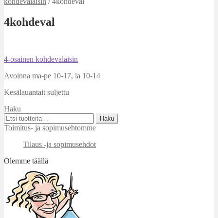
kohdevalaisin
/
4kohdeval
4kohdeval
Artikkelien
Edellinen
4-osainen kohdevalaisin
artikkeli
selaus
Avoinna ma-pe 10-17
,
la 10-14
Kesälauantait suljettu
Haku
Etsi:
Haku
Toimitus- ja sopimusehtomme
Tilaus -ja sopimusehdot
Olemme täällä