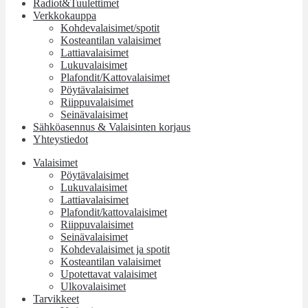
Radiot&Tuulettimet
Verkkokauppa
Kohdevalaisimet/spotit
Kosteantilan valaisimet
Lattiavalaisimet
Lukuvalaisimet
Plafondit/Kattovalaisimet
Pöytävalaisimet
Riippuvalaisimet
Seinävalaisimet
Sähköasennus & Valaisinten korjaus
Yhteystiedot
Valaisimet
Pöytävalaisimet
Lukuvalaisimet
Lattiavalaisimet
Plafondit/kattovalaisimet
Riippuvalaisimet
Seinävalaisimet
Kohdevalaisimet ja spotit
Kosteantilan valaisimet
Upotettavat valaisimet
Ulkovalaisimet
Tarvikkeet