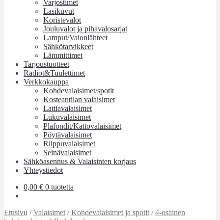
Varjostimet
Lasikuvut
Koristevalot
Jouluvalot ja pihavalosarjat
Lamput/Valonlähteet
Sähkötarvikkeet
Lämmittimet
Tarjoustuotteet
Radiot&Tuulettimet
Verkkokauppa
Kohdevalaisimet/spotit
Kosteantilan valaisimet
Lattiavalaisimet
Lukuvalaisimet
Plafondit/Kattovalaisimet
Pöytävalaisimet
Riippuvalaisimet
Seinävalaisimet
Sähköasennus & Valaisinten korjaus
Yhteystiedot
0,00
€
0 tuotetta
Etusivu
/
Valaisimet
/
Kohdevalaisimet ja spotit
/
4-osainen