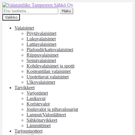
Siirry
Siirry
navigointiin
sisältöön
Etsi:
Haku
Valikko
Valaisimet
Pöytävalaisimet
Lukuvalaisimet
Lattiavalaisimet
Plafondit/kattovalaisimet
Riippuvalaisimet
Seinävalaisimet
Kohdevalaisimet ja spotit
Kosteantilan valaisimet
Upotettavat valaisimet
Ulkovalaisimet
Tarvikkeet
Varjostimet
Lasikuvut
Koristevalot
Jouluvalot ja pihavalosarjat
Lamput/Valonlähteet
Sähkötarvikkeet
Lämmittimet
Tarjoustuotteet