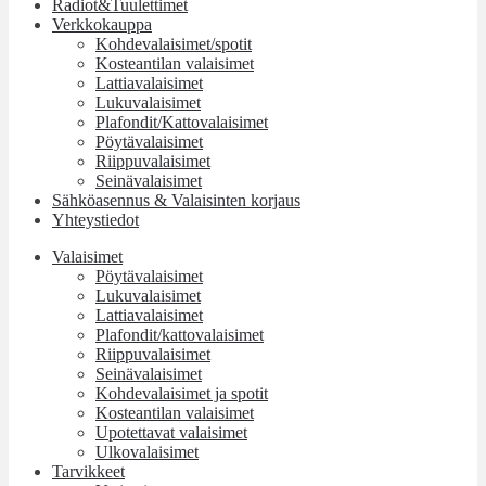
Radiot&Tuulettimet
Verkkokauppa
Kohdevalaisimet/spotit
Kosteantilan valaisimet
Lattiavalaisimet
Lukuvalaisimet
Plafondit/Kattovalaisimet
Pöytävalaisimet
Riippuvalaisimet
Seinävalaisimet
Sähköasennus & Valaisinten korjaus
Yhteystiedot
Valaisimet
Pöytävalaisimet
Lukuvalaisimet
Lattiavalaisimet
Plafondit/kattovalaisimet
Riippuvalaisimet
Seinävalaisimet
Kohdevalaisimet ja spotit
Kosteantilan valaisimet
Upotettavat valaisimet
Ulkovalaisimet
Tarvikkeet