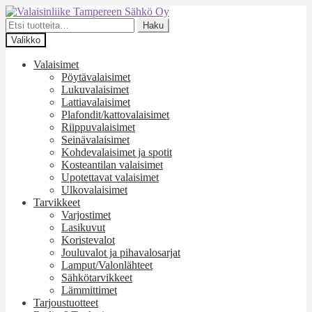
Siirry
Siirry
navigointiin
sisältöön
Etsi:
Haku
Valikko
Valaisimet
Pöytävalaisimet
Lukuvalaisimet
Lattiavalaisimet
Plafondit/kattovalaisimet
Riippuvalaisimet
Seinävalaisimet
Kohdevalaisimet ja spotit
Kosteantilan valaisimet
Upotettavat valaisimet
Ulkovalaisimet
Tarvikkeet
Varjostimet
Lasikuvut
Koristevalot
Jouluvalot ja pihavalosarjat
Lamput/Valonlähteet
Sähkötarvikkeet
Lämmittimet
Tarjoustuotteet