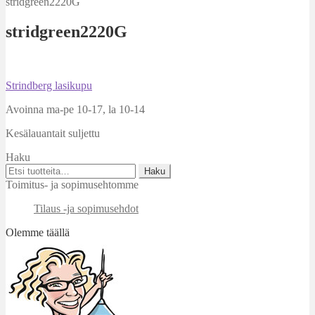
stridgreen2220G
stridgreen2220G
Artikkelien
Edellinen
Strindberg lasikupu
artikkeli
selaus
Avoinna ma-pe 10-17
,
la 10-14
Kesälauantait suljettu
Haku
Etsi:
Haku
Toimitus- ja sopimusehtomme
Tilaus -ja sopimusehdot
Olemme täällä