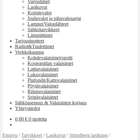
Varjostimet
Lasikuvut
Koristevalot
Jouluvalot ja pihavalosarjat
Lamput/Valonlähteet
Sähkötarvikkeet
Lämmittimet
Tarjoustuotteet
Radiot&Tuulettimet
Verkkokauppa
Kohdevalaisimet/spotit
Kosteantilan valaisimet
Lattiavalaisimet
Lukuvalaisimet
Plafondit/Kattovalaisimet
Pöytävalaisimet
Riippuvalaisimet
Seinävalaisimet
Sähköasennus & Valaisinten korjaus
Yhteystiedot
0,00
€
0 tuotetta
Etusivu
/
Tarvikkeet
/
Lasikuvut
/
Strindberg lasikupu
/