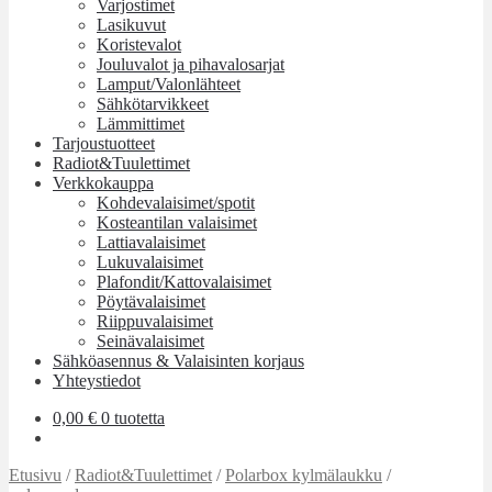
Varjostimet
Lasikuvut
Koristevalot
Jouluvalot ja pihavalosarjat
Lamput/Valonlähteet
Sähkötarvikkeet
Lämmittimet
Tarjoustuotteet
Radiot&Tuulettimet
Verkkokauppa
Kohdevalaisimet/spotit
Kosteantilan valaisimet
Lattiavalaisimet
Lukuvalaisimet
Plafondit/Kattovalaisimet
Pöytävalaisimet
Riippuvalaisimet
Seinävalaisimet
Sähköasennus & Valaisinten korjaus
Yhteystiedot
0,00
€
0 tuotetta
Etusivu
/
Radiot&Tuulettimet
/
Polarbox kylmälaukku
/