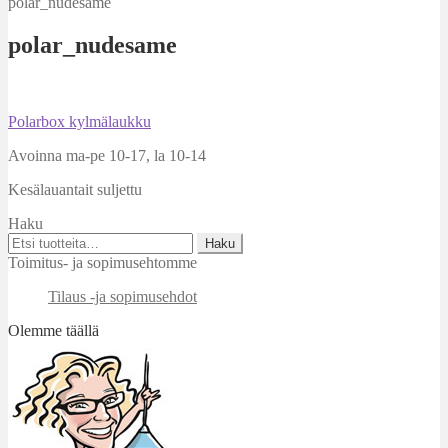
polar_nudesame
polar_nudesame
Artikkelien
Edellinen
Polarbox kylmälaukku
artikkeli
selaus
Avoinna ma-pe 10-17
,
la 10-14
Kesälauantait suljettu
Haku
Etsi:
Haku
Toimitus- ja sopimusehtomme
Tilaus -ja sopimusehdot
Olemme täällä