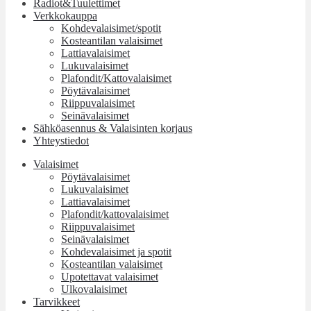
Radiot&Tuulettimet
Verkkokauppa
Kohdevalaisimet/spotit
Kosteantilan valaisimet
Lattiavalaisimet
Lukuvalaisimet
Plafondit/Kattovalaisimet
Pöytävalaisimet
Riippuvalaisimet
Seinävalaisimet
Sähköasennus & Valaisinten korjaus
Yhteystiedot
Valaisimet
Pöytävalaisimet
Lukuvalaisimet
Lattiavalaisimet
Plafondit/kattovalaisimet
Riippuvalaisimet
Seinävalaisimet
Kohdevalaisimet ja spotit
Kosteantilan valaisimet
Upotettavat valaisimet
Ulkovalaisimet
Tarvikkeet