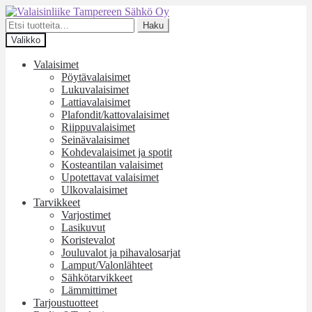
Siirry
Siirry
navigointiin
sisältöön
Etsi:
Haku
Valikko
Valaisimet
Pöytävalaisimet
Lukuvalaisimet
Lattiavalaisimet
Plafondit/kattovalaisimet
Riippuvalaisimet
Seinävalaisimet
Kohdevalaisimet ja spotit
Kosteantilan valaisimet
Upotettavat valaisimet
Ulkovalaisimet
Tarvikkeet
Varjostimet
Lasikuvut
Koristevalot
Jouluvalot ja pihavalosarjat
Lamput/Valonlähteet
Sähkötarvikkeet
Lämmittimet
Tarjoustuotteet