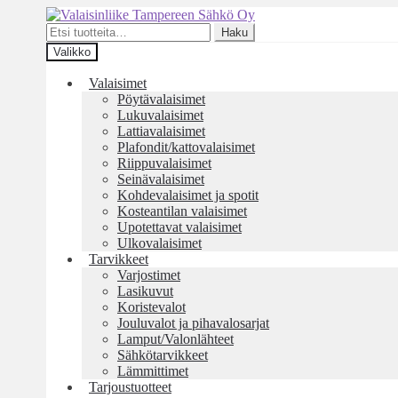
Siirry
Siirry
navigointiin
sisältöön
Etsi:
Haku
Valikko
Valaisimet
Pöytävalaisimet
Lukuvalaisimet
Lattiavalaisimet
Plafondit/kattovalaisimet
Riippuvalaisimet
Seinävalaisimet
Kohdevalaisimet ja spotit
Kosteantilan valaisimet
Upotettavat valaisimet
Ulkovalaisimet
Tarvikkeet
Varjostimet
Lasikuvut
Koristevalot
Jouluvalot ja pihavalosarjat
Lamput/Valonlähteet
Sähkötarvikkeet
Lämmittimet
Tarjoustuotteet