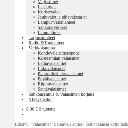
Varjostimet
Lasikuvut
Koristevalot
Jouluvalot ja pihavalosarjat
Lamput/Valonlähteet
Sähkötarvikkeet
Lämmittimet
Tarjoustuotteet
Radiot&Tuulettimet
Verkkokauppa
Kohdevalaisimet/spotit
Kosteantilan valaisimet
Lattiavalaisimet
Lukuvalaisimet
Plafondit/Kattovalaisimet
Pöytävalaisimet
Riippuvalaisimet
Seinävalaisimet
Sähköasennus & Valaisinten korjaus
Yhteystiedot
0,00
€
0 tuotetta
Etusivu
/
Valaisimet
/
Seinävalaisimet
/
Seinävalaisin kytkimell