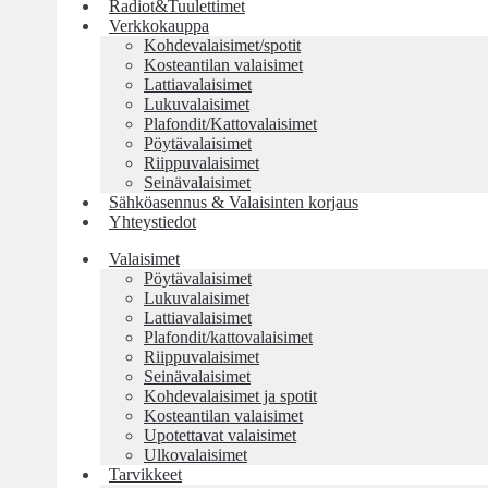
Radiot&Tuulettimet
Verkkokauppa
Kohdevalaisimet/spotit
Kosteantilan valaisimet
Lattiavalaisimet
Lukuvalaisimet
Plafondit/Kattovalaisimet
Pöytävalaisimet
Riippuvalaisimet
Seinävalaisimet
Sähköasennus & Valaisinten korjaus
Yhteystiedot
Valaisimet
Pöytävalaisimet
Lukuvalaisimet
Lattiavalaisimet
Plafondit/kattovalaisimet
Riippuvalaisimet
Seinävalaisimet
Kohdevalaisimet ja spotit
Kosteantilan valaisimet
Upotettavat valaisimet
Ulkovalaisimet
Tarvikkeet