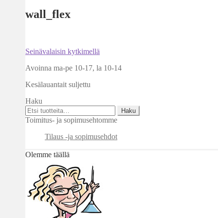
wall_flex
Artikkelien
Edellinen
Seinävalaisin kytkimellä
artikkeli
selaus
Avoinna ma-pe 10-17
,
la 10-14
Kesälauantait suljettu
Haku
Etsi:
Haku
Toimitus- ja sopimusehtomme
Tilaus -ja sopimusehdot
Olemme täällä